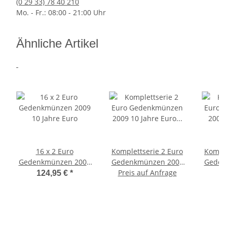
(0 29 33) 78 40 210
Mo. - Fr.: 08:00 - 21:00 Uhr
Ähnliche Artikel
16 x 2 Euro
Komplettserie 2 Euro
Komple
Gedenkmünzen 2009
Gedenkmünzen 2009
Geden
10 Jahre Euro
Preis auf Anfrage
10 Jahre Euro in
10
124,95 €
*
1
Kassette