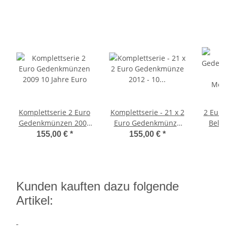
Komplettserie 2 Euro
Komplettserie - 21 x 2
2 Eur
Gedenkmünzen 2009
Euro Gedenkmünze
Belgi
10 Jahre Euro
2012 - 10 Jahre
Men
155,00 €
*
155,00 €
*
Bargeld
Kunden kauften dazu folgende
Artikel: