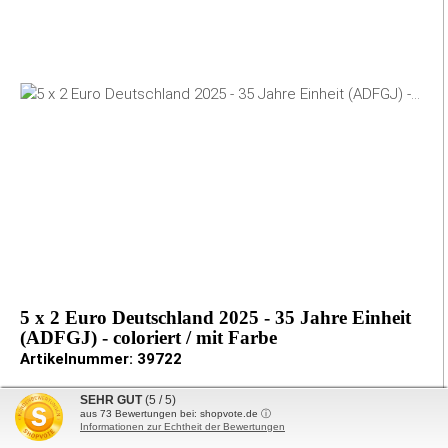
5 x 2 Euro Deutschland 2025 - 35 Jahre Einheit
(ADFGJ) - coloriert / mit Farbe
Artikelnummer:
39722
5 x 2 Euro Deutschland 2025 in farbiger Sonderausführung
SEHR GUT
(5 / 5)
aus
73
Bewertungen bei: shopvote.de ⓘ
Motiv: 35 Jahre Einheit
Informationen zur Echtheit der Bewertungen
stilvoll nachträglich mit Farbapplikationen veredelt