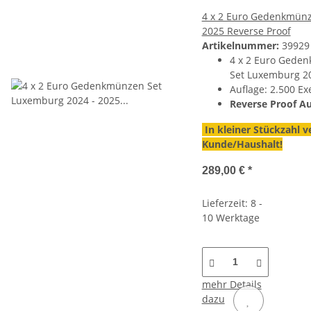
4 x 2 Euro Gedenkmünz
2025 Reverse Proof
Artikelnummer:
39929
4 x 2 Euro Gede
Set Luxemburg 20
Auflage: 2.500 E
Reverse Proof A
In kleiner Stückzahl v
Kunde/Haushalt!
289,00 €
*
Lieferzeit: 8 -
10 Werktage
mehr Details
dazu