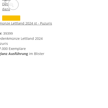
Details
dazu
ünze Lettland 2024 st - Puzuris
r:
39399
edenkmünze Lettland 2024
zuris
 7.000 Exemplare
lanz Ausführung
im Blister