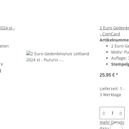
024 st -
2 Euro Gedenkm
- CoinCard
Artikelnumme
atien
2 Euro G
Motiv: Pu
Auflage:
re
Stempelg
g
25,95 €
*
Lieferzeit: 1 -
3 Werktage
mehr Details
dazu