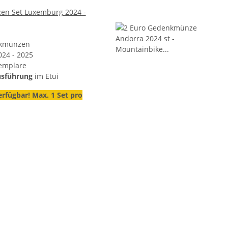
en Set Luxemburg 2024 -
nkmünzen
24 - 2025
xemplare
usführung
im Etui
erfügbar! Max. 1 Set pro