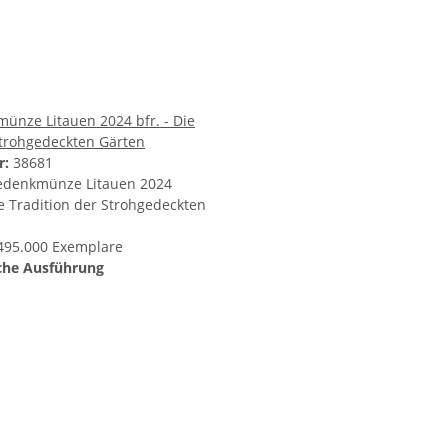
ünze Litauen 2024 bfr. - Die
Strohgedeckten Gärten
r:
38681
edenkmünze Litauen 2024
e Tradition der Strohgedeckten
 495.000 Exemplare
che Ausführung