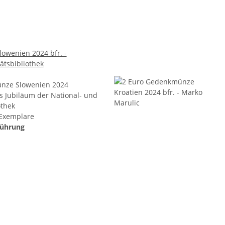
owenien 2024 bfr. -
ätsbibliothek
nze Slowenien 2024
es Jubiläum der National- und
othek
 Exemplare
führung