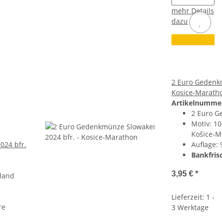
mehr Details
dazu
2 Euro Gedenkm
Kosice-Marath
Artikelnumme
2 Euro G
Motiv: 10
Košice-M
024 bfr.
Auflage:
Bankfris
3,95 €
*
land
Lieferzeit: 1 -
re
3 Werktage