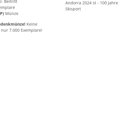
- Beitritt
xemplare
PP)
Münze
Gedenkmünze!
Keine
 nur 7.000 Exemplare!