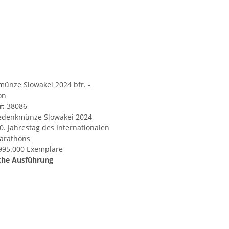
ünze Slowakei 2024 bfr. -
on
r:
38086
edenkmünze Slowakei 2024
0. Jahrestag des Internationalen
arathons
 995.000 Exemplare
che Ausführung