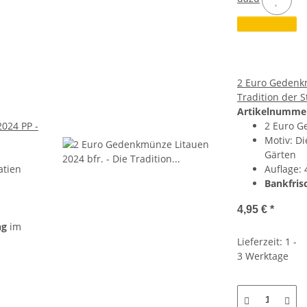
2 Euro Gedenkm
Tradition der 
Artikelnumme
024 PP -
2 Euro G
Motiv: Di
Gärten
atien
Auflage:
Bankfris
4,95 €
*
ng
im
Lieferzeit: 1 -
3 Werktage