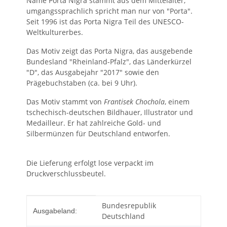
Name Porta Nigra stammt aus dem Mittelalter,
umgangssprachlich spricht man nur von "Porta".
Seit 1996 ist das Porta Nigra Teil des UNESCO-
Weltkulturerbes.
Das Motiv zeigt das Porta Nigra, das ausgebende
Bundesland "Rheinland-Pfalz", das Länderkürzel
"D", das Ausgabejahr "2017" sowie den
Prägebuchstaben (ca. bei 9 Uhr).
Das Motiv stammt von
Frantisek Chochola
, einem
tschechisch-deutschen Bildhauer, Illustrator und
Medailleur. Er hat zahlreiche Gold- und
Silbermünzen für Deutschland entworfen.
Die Lieferung erfolgt lose verpackt im
Druckverschlussbeutel.
Produkteigenschaft
Wert
Bundesrepublik
Ausgabeland:
Deutschland