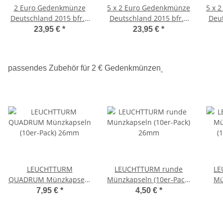
2 Euro Gedenkmünze
5 x 2 Euro Gedenkmünze
5 x 
Deutschland 2015 bfr. -
Deutschland 2015 bfr. -
Deut
30 Jahre EU-Flagge (A-J)
Paulskirche (A-J)
Dre
23,95 €
*
23,95 €
*
passendes Zubehör für 2 € Gedenkmünzen
LEUCHTTURM
LEUCHTTURM runde
LE
QUADRUM Münzkapseln
Münzkapseln (10er-Pack)
Mü
(10er-Pack) 26mm
26mm
(
7,95 €
*
4,50 €
*