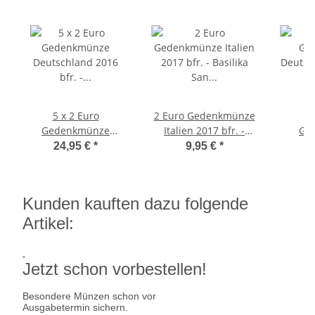
5 x 2 Euro
2 Euro Gedenkmünze
5
Gedenkmünze
Italien 2017 bfr. -
Ge
Deutschland 2016 bfr.
Basilika San Marco in
Deutsc
24,95 €
*
9,95 €
*
- Dresdner Zwinger
Venedig
(A-J)
Charlo
Kunden kauften dazu folgende
Artikel:
Jetzt schon vorbestellen!
Besondere Münzen schon vor
Ausgabetermin sichern.