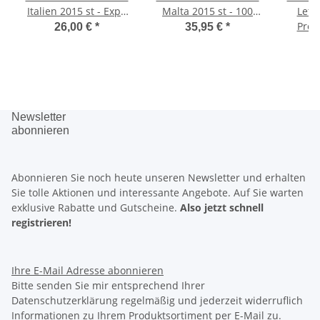
Italien 2015 st - Expo
Malta 2015 st - 100
Lettl
Mailand/Milano - im
Jahre Erster Flug - in
Storc
Prei
26,00 €
*
35,95 €
*
Blister
CoinCard
Newsletter
abonnieren
Abonnieren Sie noch heute unseren Newsletter und erhalten
Sie tolle Aktionen und interessante Angebote. Auf Sie warten
exklusive Rabatte
und
Gutscheine.
Also jetzt schnell
registrieren!
Ihre E-Mail Adresse
abonnieren
Bitte senden Sie mir entsprechend Ihrer
Datenschutzerklärung regelmäßig und jederzeit widerruflich
Informationen zu Ihrem Produktsortiment per E-Mail zu.