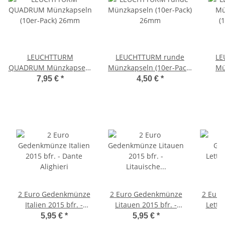
LEUCHTTURM
LEUCHTTURM runde
LE
QUADRUM Münzkapseln
Münzkapseln (10er-Pack)
Mü
(10er-Pack) 26mm
26mm
(
7,95 €
*
4,50 €
*
2 Euro Gedenkmünze
2 Euro Gedenkmünze
2 Eur
Italien 2015 bfr. -
Litauen 2015 bfr. -
Lettla
Dante Alighieri
Litauische Sprache
5,95 €
*
5,95 €
*