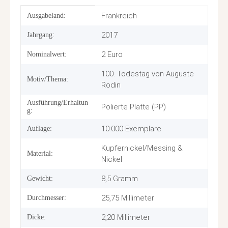
Produkteigenschaft
Wert
Frankreich
Ausgabeland:
2017
Jahrgang:
2 Euro
Nominalwert:
100. Todestag von Auguste
Motiv/Thema:
Rodin
Ausführung/Erhaltun
Polierte Platte (PP)
g:
10.000 Exemplare
Auflage:
Kupfernickel/Messing &
Material:
Nickel
8,5 Gramm
Gewicht:
25,75 Millimeter
Durchmesser:
2,20 Millimeter
Dicke: