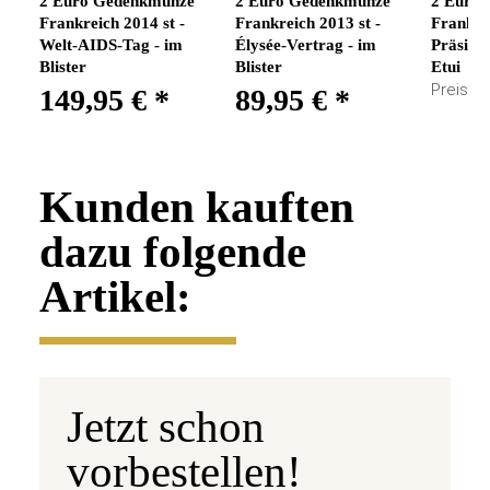
2 Euro Gedenkmünze
2 Euro Gedenkmünze
2 Euro
Frankreich 2014 st -
Frankreich 2013 st -
Frankre
Welt-AIDS-Tag - im
Élysée-Vertrag - im
Präsiden
Blister
Blister
Etui
Preis a
149,95 €
*
89,95 €
*
Kunden kauften
dazu folgende
Artikel:
Jetzt schon
vorbestellen!