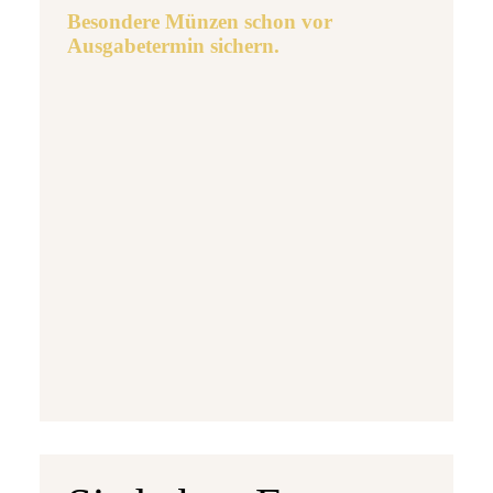
Besondere Münzen schon vor
Ausgabetermin sichern.
Ausgabetermin: 10.09.2026
5 Euro Gedenkmünze Deutschland 2026 b
7,95 €
jetzt vorbestellen