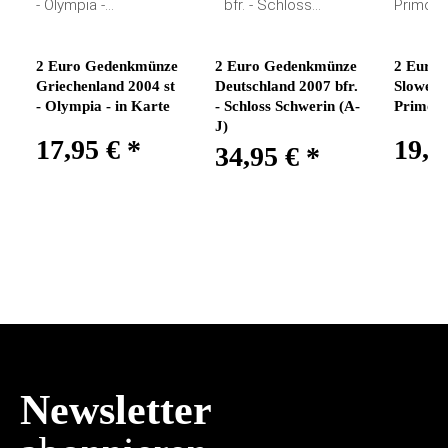
2 Euro Gedenkmünze
2 Euro Gedenkmünze
2 Euro
Griechenland 2004 st
Deutschland 2007 bfr.
Sloweni
- Olympia - in Karte
- Schloss Schwerin (A-
Primoz 
J)
17,95 €
*
19,9
34,95 €
*
Newsletter