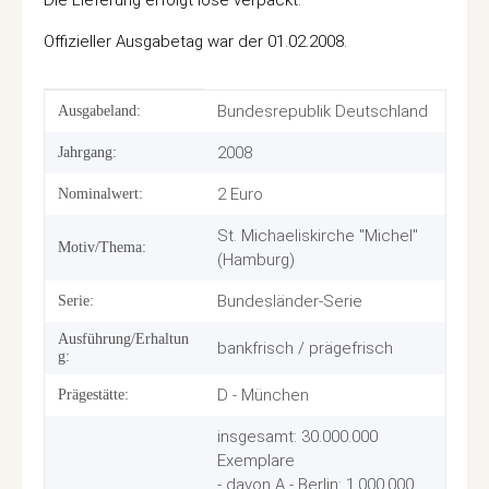
Offizieller Ausgabetag war der 01.02.2008.
Produkteigenschaft
Wert
Bundesrepublik Deutschland
Ausgabeland:
2008
Jahrgang:
2 Euro
Nominalwert:
St. Michaeliskirche "Michel"
Motiv/Thema:
(Hamburg)
Bundesländer-Serie
Serie:
Ausführung/Erhaltun
bankfrisch / prägefrisch
g:
D - München
Prägestätte:
insgesamt: 30.000.000
Exemplare
- davon A - Berlin: 1.000.000