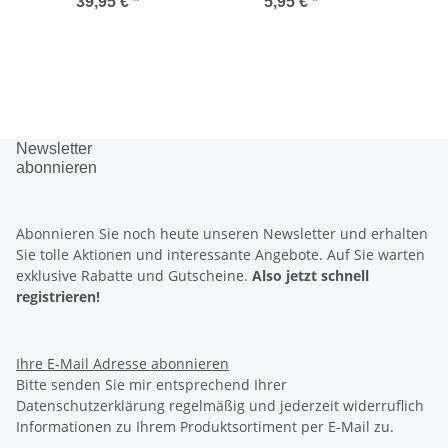
Römische Verträge -
Palast
10 J
39,95 €
*
5,95 €
*
in CoinCard
st
Newsletter
abonnieren
Abonnieren Sie noch heute unseren Newsletter und erhalten
Sie tolle Aktionen und interessante Angebote. Auf Sie warten
exklusive Rabatte
und
Gutscheine.
Also jetzt schnell
registrieren!
Ihre E-Mail Adresse
abonnieren
Bitte senden Sie mir entsprechend Ihrer
Datenschutzerklärung regelmäßig und jederzeit widerruflich
Informationen zu Ihrem Produktsortiment per E-Mail zu.