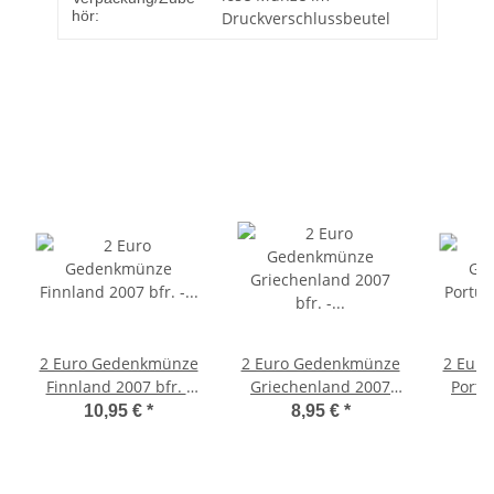
hör:
Druckverschlussbeutel
2 Euro Gedenkmünze
2 Euro Gedenkmünze
2 Eur
Finnland 2007 bfr. -
Griechenland 2007
Portug
Römische Verträge
bfr. - Römische
Römis
10,95 €
*
8,95 €
*
Verträge