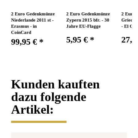
2 Euro Gedenkmünze
2 Euro Gedenkmünze
2 Euro
Niederlande 2011 st -
Zypern 2015 bfr. - 30
Grieche
Erasmus - in
Jahre EU-Flagge
- El Gre
CoinCard
5,95 €
*
27,9
99,95 €
*
Kunden kauften
dazu folgende
Artikel: