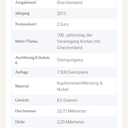
Produkteigenschaft
Wert
Griechenland
Ausgabeland:
2013
Jahrgang:
2 Euro
Nominalwert:
100. Jahrestag der
Vereinigung Kretas mit
Motiv/Thema:
Griechenland
Ausführung/Erhaltun
Stempelglanz
g:
7.500 Exemplare
Auflage:
Kupfernickel/Messing &
Material:
Nickel
8,5 Gramm
Gewicht:
25,75 Millimeter
Durchmesser:
2,20 Millimeter
Dicke: