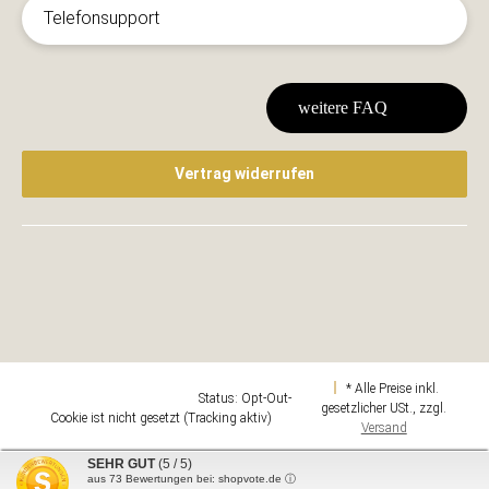
Telefonsupport
weitere FAQ
Vertrag widerrufen
* Alle Preise inkl.
Google Analytics deaktivieren
Status: Opt-Out-
gesetzlicher USt., zzgl.
Cookie ist nicht gesetzt (Tracking aktiv)
Versand
Design & Umsetzung
SEHR GUT
(5 / 5)
aus
73
Bewertungen bei: shopvote.de ⓘ