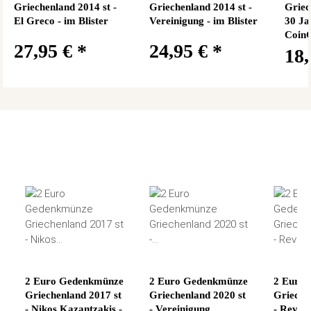
Griechenland 2014 st -
Griechenland 2014 st -
Griec
El Greco - im Blister
Vereinigung - im Blister
30 Ja
Coin
27,95 €
*
24,95 €
*
18
2 Euro Gedenkmünze
2 Euro Gedenkmünze
2 Euro
Griechenland 2017 st
Griechenland 2020 st
Grieche
- Nikos Kazantzakis -
- Vereinigung
- Revolu