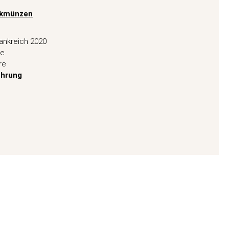
nkmünzen
ankreich 2020
le
re
ührung