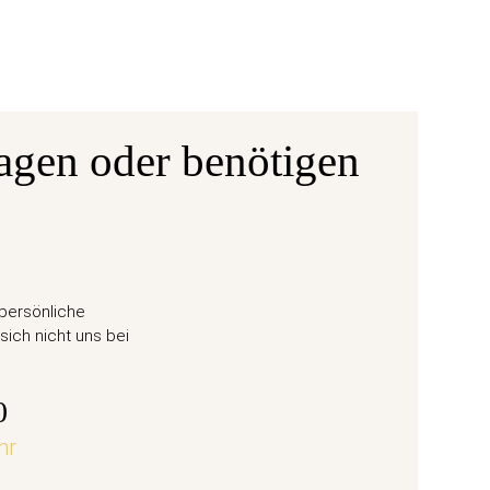
agen oder benötigen
Ausgabe
ane 6
50 Eu
 persönliche
Weihn
sich nicht uns bei
57,
0
hr
jetz