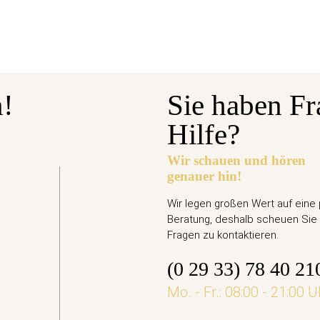
n!
Sie haben Fr
Hilfe?
Wir schauen und hören
genauer hin!
gabetermin: 10.09.2026
Euro Gedenkmünze Deutschland 2026 bfr. - Ari
Wir legen großen Wert auf eine
Beratung, deshalb scheuen Sie 
,95 €
Fragen zu kontaktieren.
(0 29 33) 78 40 21
jetzt vorbestellen
Mo. - Fr.: 08:00 - 21:00 U