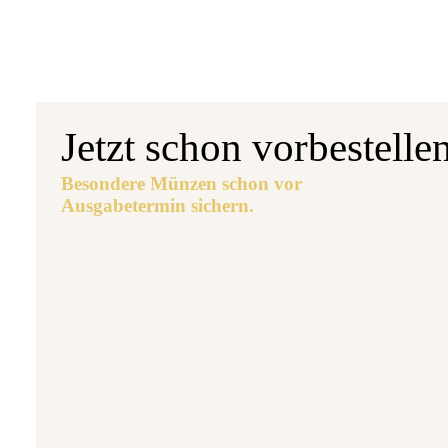
Jetzt schon vorbestelle
Besondere Münzen schon vor
Ausgabetermin sichern.
Aus
5 
7