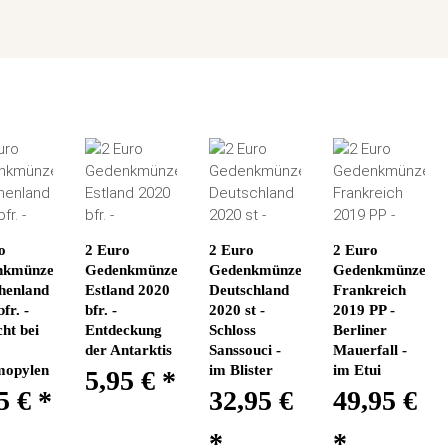
o
2 Euro
2 Euro
2 Euro
nkmünze
Gedenkmünze
Gedenkmünze
Gedenkmünze
henland
Estland 2020
Deutschland
Frankreich
fr. -
bfr. -
2020 st -
2019 PP -
ht bei
Entdeckung
Schloss
Berliner
der Antarktis
Sanssouci -
Mauerfall -
mopylen
im Blister
im Etui
5,95 €
*
5 €
*
32,95 €
49,95 €
*
*