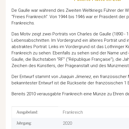
De Gaulle war während des Zweiten Weltkriegs Führer der
"Freies Frankreich". Von 1944 bis 1946 war er Präsident der 
Frankreichs.
Das Motiv zeigt zwei Porträts von Charles de Gaulle (1890 -
Lebensabschnitten. Im Vordergrund ein älteres Porträt und i
abstraktes Porträt. Links im Vordergrund ist das Lothringer 
Frankreich zu sehen. Ebenfalls zu sehen sind der Name und 
Gaulle, die Buchstaben "RF" ("République Française"), die Ja
Zeichen des Künstlers, der Prägeanstalt und des Münzmeist
Der Entwurf stammt von
Joaquin Jimenez
, ein französischer 
bekanntester Entwurf ist die Rückseite der französischen 1
Bereits 2010 verausgabte Frankreich eine Münze zu Ehren de
Produkteigenschaft
Wert
Frankreich
Ausgabeland:
2020
Jahrgang: