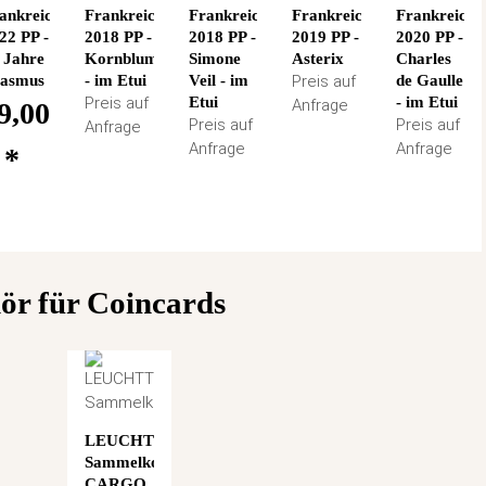
ankreich
Frankreich
Frankreich
Frankreich
Frankreich
22 PP -
2018 PP -
2018 PP -
2019 PP -
2020 PP -
 Jahre
Kornblume
Simone
Asterix
Charles
asmus
- im Etui
Veil - im
Preis auf
de Gaulle
Preis auf
Etui
- im Etui
Anfrage
9,00
Preis auf
Preis auf
Anfrage
Anfrage
Anfrage
€
*
ör für Coincards
LEUCHTTURM
Sammelkoffer
CARGO