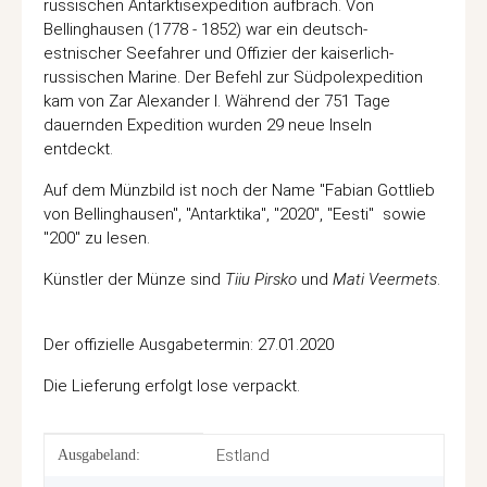
russischen Antarktisexpedition aufbrach. Von
Bellinghausen (1778 - 1852) war ein deutsch-
estnischer Seefahrer und Offizier der kaiserlich-
russischen Marine. Der Befehl zur Südpolexpedition
kam von Zar Alexander I. Während der 751 Tage
dauernden Expedition wurden 29 neue Inseln
entdeckt.
Auf dem Münzbild ist noch der Name "Fabian Gottlieb
von Bellinghausen", "Antarktika", "2020", "Eesti" sowie
"200" zu lesen.
Künstler der Münze sind
Tiiu Pirsko
und
Mati Veermets
.
Der offizielle Ausgabetermin: 27.01.2020
Die Lieferung erfolgt lose verpackt.
Produkteigenschaft
Wert
Estland
Ausgabeland: