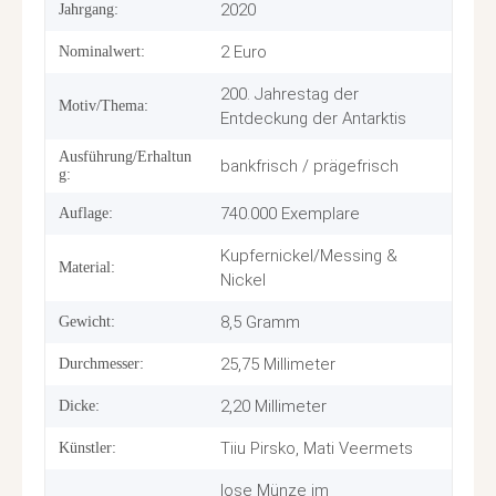
2020
Jahrgang:
2 Euro
Nominalwert:
200. Jahrestag der
Motiv/Thema:
Entdeckung der Antarktis
Ausführung/Erhaltun
bankfrisch / prägefrisch
g:
740.000 Exemplare
Auflage:
Kupfernickel/Messing &
Material:
Nickel
8,5 Gramm
Gewicht:
25,75 Millimeter
Durchmesser:
2,20 Millimeter
Dicke:
Tiiu Pirsko, Mati Veermets
Künstler:
lose Münze im