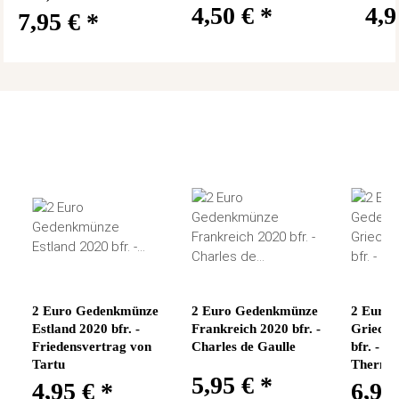
4,50 €
*
4,
7,95 €
*
2 Euro Gedenkmünze
2 Euro Gedenkmünze
2 Euro
Estland 2020 bfr. -
Frankreich 2020 bfr. -
Grieche
Friedensvertrag von
Charles de Gaulle
bfr. - S
Tartu
Thermo
5,95 €
*
4,95 €
*
6,95