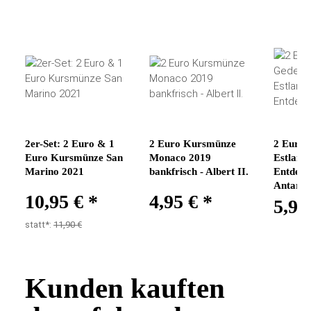
2er-Set: 2 Euro & 1
2 Euro Kursmünze
2 Euro
Euro Kursmünze San
Monaco 2019
Estland 
Marino 2021
bankfrisch - Albert II.
Entdeck
Antarkt
10,95 €
*
4,95 €
*
5,95
statt*:
11,90 €
Kunden kauften