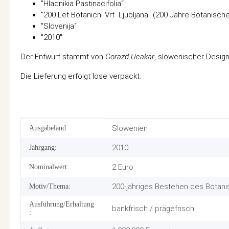
"Hladnikia Pastinacifolia“
"200 Let Botanicni Vrt Ljubljana" (200 Jahre Botanischer
"Slovenija“
"2010"
Der Entwurf stammt von
Gorazd Ucakar
, slowenischer Design
Die Lieferung erfolgt lose verpackt.
Produkteigenschaft
Wert
Slowenien
Ausgabeland:
2010
Jahrgang:
2 Euro
Nominalwert:
200-jähriges Bestehen des Botanis
Motiv/Thema:
Ausführung/Erhaltung
bankfrisch / prägefrisch
: