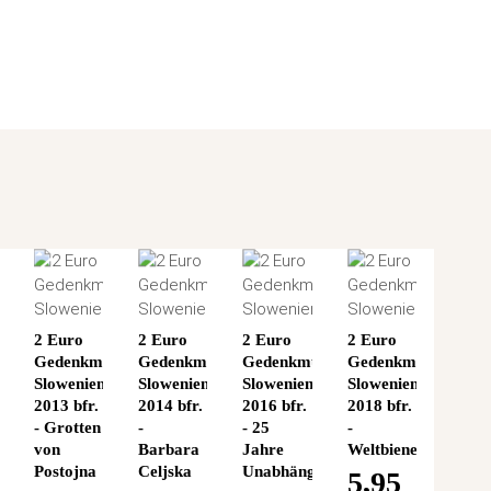
2 Euro
2 Euro
2 Euro
2 Euro
ünze
Gedenkmünze
Gedenkmünze
Gedenkmünze
Gedenkmünze
n
Slowenien
Slowenien
Slowenien
Slowenien
2013 bfr.
2014 bfr.
2016 bfr.
2018 bfr.
- Grotten
-
- 25
-
von
Barbara
Jahre
Weltbienentag
Postojna
Celjska
Unabhängigkeit
5,95