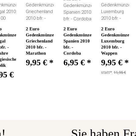
o
2 Euro
2 Euro
2 Euro
nkmünze
Gedenkmünze
Gedenkmünze
Gedenkmünze
gal
Griechenland
Spanien 2010
Luxemburg
fr. -
2010 bfr. -
bfr. -
2010 bfr. -
ahre
Marathon
Cordoba
Wappen
giesische
9,95 €
*
6,95 €
*
9,95 €
*
lik
95 €
statt*:
11,95 €
n!
Sie haben Fr