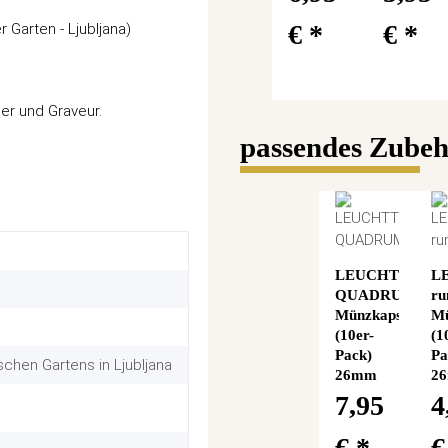
€
*
€
*
 Garten - Ljubljana)
er und Graveur.
passendes Zube
LEUCHTTURM
L
QUADRUM
ru
Münzkapseln
Mü
(10er-
(1
Pack)
Pa
chen Gartens in Ljubljana
26mm
2
7,95
4
€
*