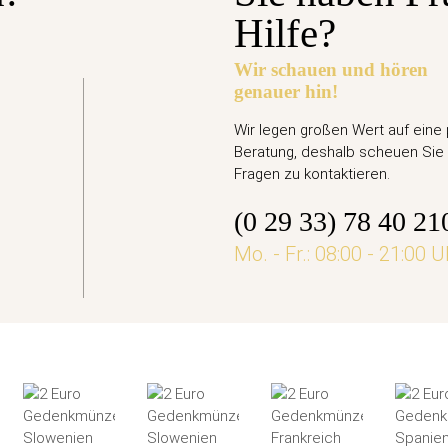
Hilfe?
Wir schauen und hören
genauer hin!
gabetermin: 10.09.2026
Euro Gedenkmünze Deutschland 2026 bfr. - Ari
Wir legen großen Wert auf eine
Beratung, deshalb scheuen Sie 
,95 €
Fragen zu kontaktieren.
(0 29 33) 78 40 21
jetzt vorbestellen
Mo. - Fr.: 08:00 - 21:00 U