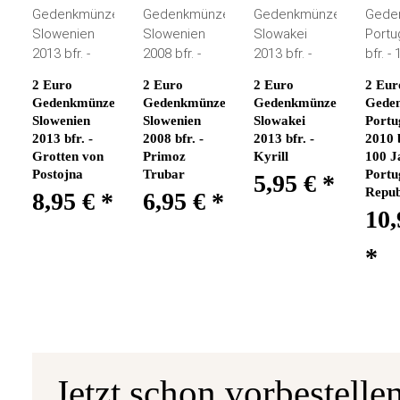
2 Euro
2 Euro
2 Euro
2 Eur
Gedenkmünze
Gedenkmünze
Gedenkmünze
Gede
Slowenien
Slowenien
Slowakei
Portu
2013 bfr. -
2008 bfr. -
2013 bfr. -
2010 b
Grotten von
Primoz
Kyrill
100 J
Postojna
Trubar
Portu
5,95 €
*
Repub
8,95 €
*
6,95 €
*
10,
*
Jetzt schon vorbestelle