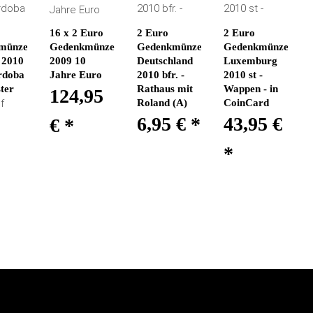
16 x 2 Euro
2 Euro
2 Euro
münze
Gedenkmünzen
Gedenkmünze
Gedenkmünze
 2010
2009 10
Deutschland
Luxemburg
rdoba
Jahre Euro
2010 bfr. -
2010 st -
ster
Rathaus mit
Wappen - in
124,95
f
Roland (A)
CoinCard
6,95 €
*
43,95 €
€
*
*