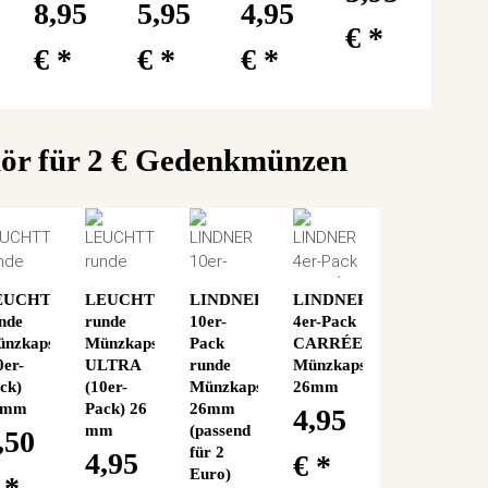
8,95
5,95
4,95
€
*
€
*
€
*
€
*
hör für 2 € Gedenkmünzen
EUCHTTURM
LEUCHTTURM
LINDNER
LINDNER
nde
runde
10er-
4er-Pack
nzkapseln
Münzkapseln
Pack
CARRÉE
0er-
ULTRA
runde
Münzkapseln
ck)
(10er-
Münzkapseln
26mm
6mm
Pack) 26
26mm
4,95
mm
(passend
,50
für 2
4,95
€
*
Euro)
€
*