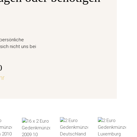
Ausgabe
ane 6
50 Eu
 persönliche
Weihn
sich nicht uns bei
57,
0
hr
jetz