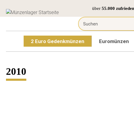
über
55.000 zufriede
2 Euro Gedenkmünzen
Euromünzen
2010