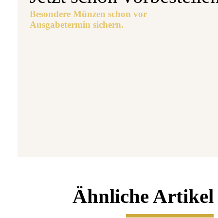
Besondere Münzen schon vor
Ausgabetermin sichern.
Aus
5 
7
Ähnliche Artikel