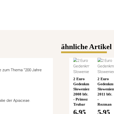
ähnliche Artikel
ze zum Thema "200 Jahre
2 Euro
2 Euro
Gedenkmünze
Gedenkm
Slowenien
Slowenie
2008 bfr.
2011 bfr.
- Primoz
-
ilie der Apiaceae.
Trubar
Rozman
6,95
5,95