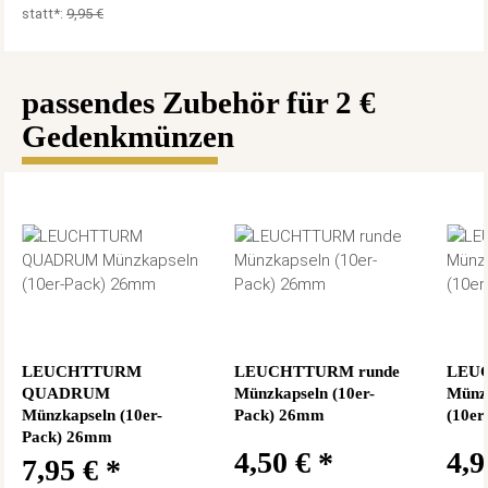
statt*:
9,95 €
passendes Zubehör für 2 €
Gedenkmünzen
LEUCHTTURM
LEUCHTTURM runde
LEUC
QUADRUM
Münzkapseln (10er-
Münz
Münzkapseln (10er-
Pack) 26mm
(10er
Pack) 26mm
4,50 €
*
4,
7,95 €
*