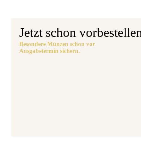
Jetzt schon vorbestelle
Besondere Münzen schon vor
Ausgabetermin sichern.
Aus
5 
7