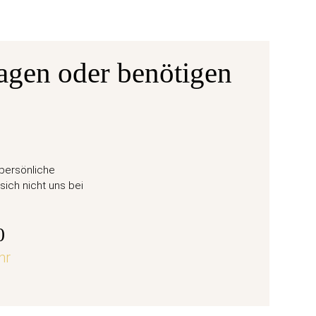
agen oder benötigen
Ausgabe
ane 6
50 Eu
 persönliche
Weihn
sich nicht uns bei
57,
0
hr
jetz