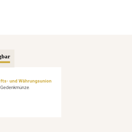
gbar
afts- und Währungsunion
o Gedenkmünze.