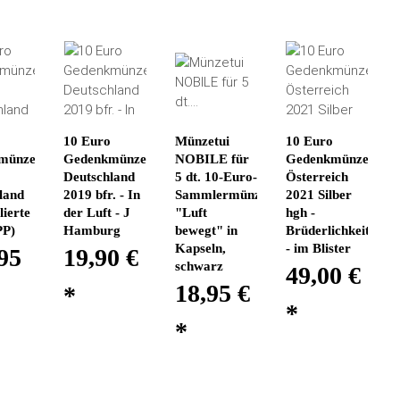
o
10 Euro
Münzetui
10 Euro
münzen-
Gedenkmünze
NOBILE für
Gedenkmünze
Deutschland
5 dt. 10-Euro-
Österreich
land
2019 bfr. - In
Sammlermünzen
2021 Silber
lierte
der Luft - J
"Luft
hgh -
PP)
Hamburg
bewegt" in
Brüderlichkeit
Kapseln,
- im Blister
95
19,90 €
schwarz
49,00 €
18,95 €
*
*
*