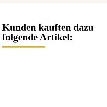
Kunden kauften dazu
folgende Artikel:
2 Euro
Gedenkmünze
Luxemburg
2015 st - 30
Jahre EU-
Flagge - in
CoinCard
Preis auf
Anfrage