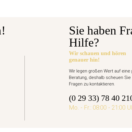
n!
Sie haben Fr
Hilfe?
Wir schauen und hören
genauer hin!
gabetermin: 10.09.2026
Euro Gedenkmünze Deutschland 2026 bfr. - Ari
Wir legen großen Wert auf eine
Beratung, deshalb scheuen Sie 
,95 €
Fragen zu kontaktieren.
(0 29 33) 78 40 21
jetzt vorbestellen
Mo. - Fr.: 08:00 - 21:00 U