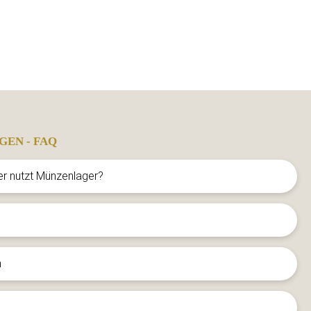
GEN - FAQ
er nutzt Münzenlager?
n