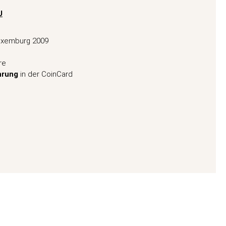
U
uxemburg 2009
re
hrung
in der CoinCard