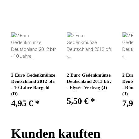
2 Euro Gedenkmünze
2 Euro Gedenkmünze
2 Euro
Deutschland 2012 bfr.
Deutschland 2013 bfr.
Deutsch
- 10 Jahre Bargeld
- Élysée-Vertrag (J)
- Römis
(D)
(J)
5,50 €
*
4,95 €
*
7,95
Kunden kauften