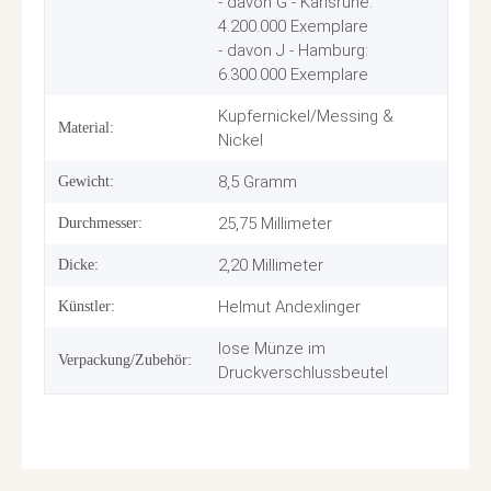
- davon G - Karlsruhe:
4.200.000 Exemplare
- davon J - Hamburg:
6.300.000 Exemplare
Kupfernickel/Messing &
Material:
Nickel
8,5 Gramm
Gewicht:
25,75 Millimeter
Durchmesser:
2,20 Millimeter
Dicke:
Helmut Andexlinger
Künstler:
lose Münze im
Verpackung/Zubehör:
Druckverschlussbeutel