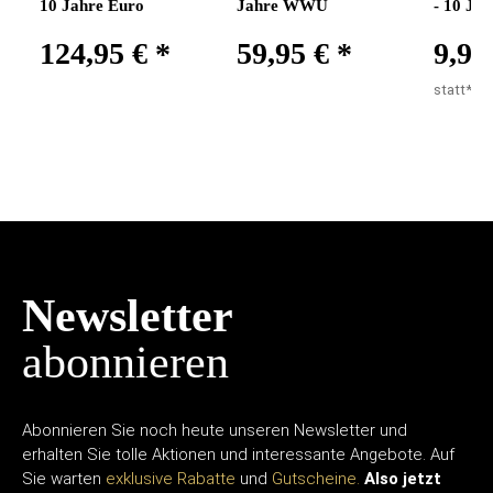
10 Jahre Euro
Jahre WWU
- 10 Ja
124,95 €
*
59,95 €
*
9,95
statt*:
11
Newsletter
abonnieren
Abonnieren Sie noch heute unseren Newsletter und
erhalten Sie tolle Aktionen und interessante Angebote. Auf
Sie warten
exklusive Rabatte
und
Gutscheine.
Also jetzt