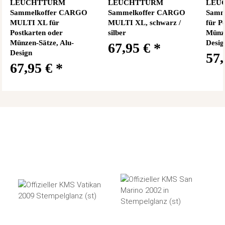
LEUCHTTURM
LEUCHTTURM
LEU
Sammelkoffer CARGO
Sammelkoffer CARGO
Samm
MULTI XL für
MULTI XL, schwarz /
für P
Postkarten oder
silber
Münze
Münzen-Sätze, Alu-
Desig
67,95 €
*
Design
57
67,95 €
*