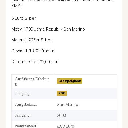
KMS)
5 Euro Silber:
Motiv: 1700 Jahre Republik San Marino
Material: 925er Silber
Gewicht: 18,00 Gramm
Durchmesser: 32,00 mm
Ausführung/Erhaltun
Produkteigenschaft
Wert
Stempelglanz
g:
2003
Jahrgang:
San Marino
Ausgabeland:
2003
Jahrgang:
8,88 Euro
Nominalwert: