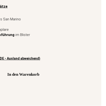
ätze
us San Marino
mplare
sführung
im Blister
(DE - Ausland abweichend)
In den Warenkorb