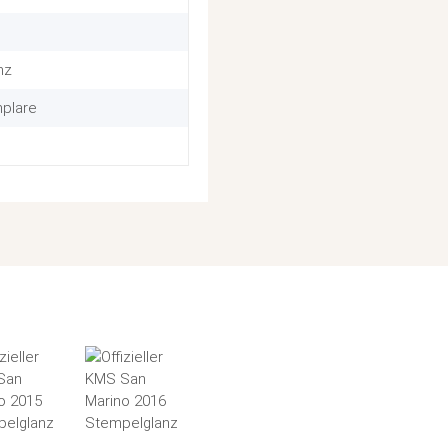
nz
mplare