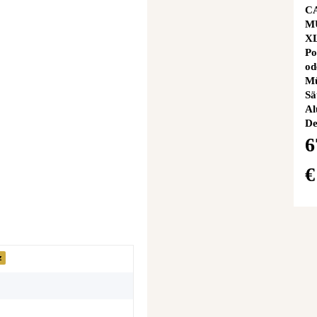
C
M
XL
Po
od
Mü
Sä
Al
De
6
z