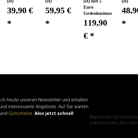
(st)
(st)
(st) mit 5
(st)
Euro
39,90 €
59,95 €
48,9
Gedenkmünze
119,90
*
*
*
€
*
ch heute unseren Newsletter und erhalten
IHRE E-MAIL A
 und interessante Angebote. Auf Sie warten
und
Gutscheine.
Also jetzt schnell
Bitte senden Sie mir ents
jederzeit widerruflich Inf