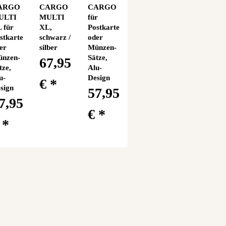
ARGO
CARGO
CARGO
ULTI
MULTI
für
 für
XL,
Postkarten
stkarten
schwarz /
oder
er
silber
Münzen-
nzen-
Sätze,
67,95
tze,
Alu-
u-
Design
€
*
sign
57,95
7,95
€
*
€
*