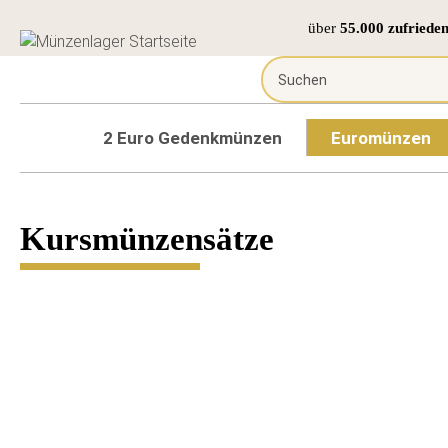
über
55.000 zufriede
2 Euro Gedenkmünzen
Euromünzen
Kursmünzensätze