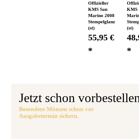
Offizieller
Offizi
KMS San
KMS 
Marino 2008
Marin
Stempelglanz
Stemp
(st)
(st)
55,95 €
48,
*
*
Jetzt schon vorbestelle
Besondere Münzen schon vor
Ausgabetermin sichern.
Aus