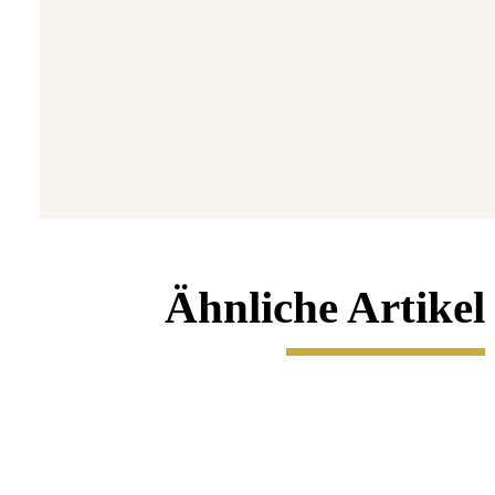
5 
7
Ähnliche Artikel