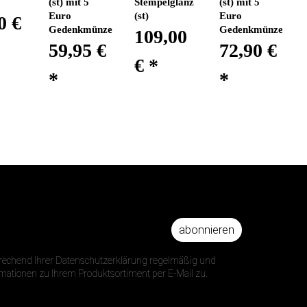
(st) mit 5
Stempelglanz
(st) mit 5
Euro
(st)
Euro
0 €
Gedenkmünze
Gedenkmünze
109,00
59,95 €
72,90 €
€
*
*
*
abonnieren
DRESSE
prechend Ihrer Datenschutzerklärung regelmäßig und
ormationen zu Ihrem Produktsortiment per E-Mail zu.