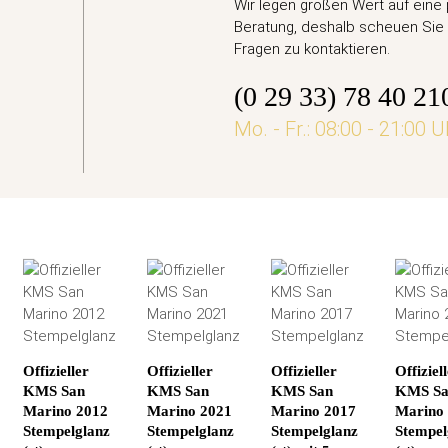
Euro Gedenkmünze Deutschland 2026 bfr. - Ari
Wir legen großen Wert auf eine
Beratung, deshalb scheuen Sie 
,95 €
Fragen zu kontaktieren.
(0 29 33) 78 40 21
jetzt vorbestellen
Mo. - Fr.: 08:00 - 21:00 U
Offizieller
Offizieller
Offizieller
Offiziel
KMS San
KMS San
KMS San
KMS S
Marino 2012
Marino 2021
Marino 2017
Marino
Stempelglanz
Stempelglanz
Stempelglanz
Stempel