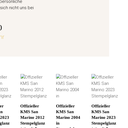
ane 6
50 Eu
 persönliche
Weihn
sich nicht uns bei
57,
0
hr
jetz
ler
Offizieller
Offizieller
Offizieller
an
KMS San
KMS San
KMS San
 2023
Marino 2012
Marino 2004
Marino 2023
glanz
Stempelglanz
in
Stempelglanz