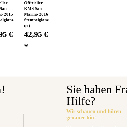
eller
Offizieller
San
KMS San
o 2015
Marino 2016
elglanz
Stempelglanz
(st)
95 €
42,95 €
*
n!
Sie haben Fr
Hilfe?
Wir schauen und hören
genauer hin!
gabetermin: 10.09.2026