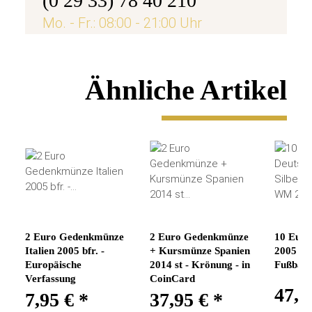
(0 29 33) 78 40 210
Mo. - Fr.: 08:00 - 21:00 Uhr
Ähnliche Artikel
2 Euro Gedenkmünze
2 Euro Gedenkmünze
10 Euro
Italien 2005 bfr. -
+ Kursmünze Spanien
2005 Sil
Europäische
2014 st - Krönung - in
Fußbal
Verfassung
CoinCard
47,9
7,95 €
*
37,95 €
*