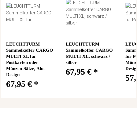
LEUCHTTURM
LEUCHTTURM
LEU
Sammelkoffer CARGO
Sammelkoffer CARGO
Samm
MULTI XL für
MULTI XL, schwarz /
für P
Postkarten oder
silber
Münze
Münzen-Sätze, Alu-
Desig
67,95 €
*
Design
57
67,95 €
*