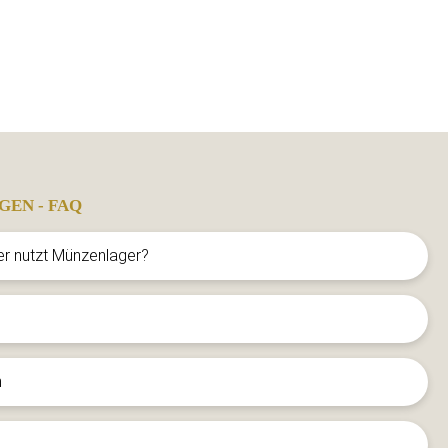
GEN - FAQ
er nutzt Münzenlager?
n