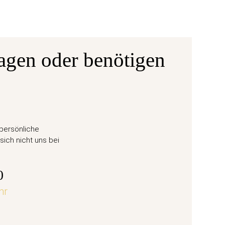
agen oder benötigen
Ausgabe
ane 6
50 Eu
 persönliche
Weihn
sich nicht uns bei
57,
0
hr
jetz