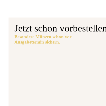
Jetzt schon vorbestelle
Besondere Münzen schon vor
Ausgabetermin sichern.
Aus
5 
7