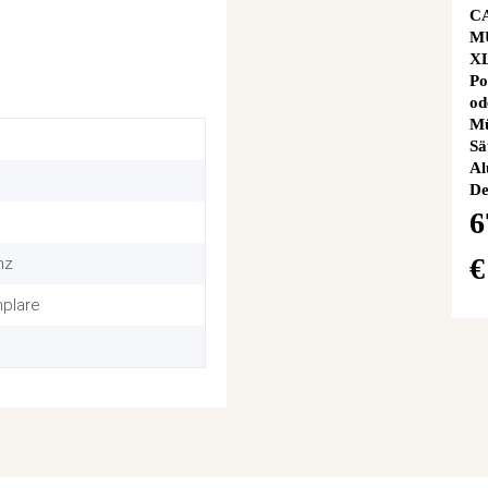
C
M
XL
Po
od
Mü
Sä
Al
De
6
nz
mplare