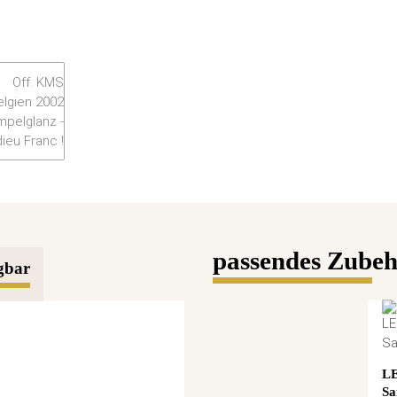
passendes Zubehö
gbar
L
Sa