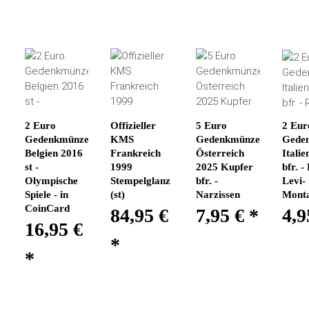
2 Euro
Offizieller
5 Euro
2 Eur
Gedenkmünze
KMS
Gedenkmünze
Gede
Belgien 2016
Frankreich
Österreich
Italie
st -
1999
2025 Kupfer
bfr. -
Olympische
Stempelglanz
bfr. -
Levi-
Spiele - in
(st)
Narzissen
Monta
CoinCard
84,95 €
7,95 €
*
4,9
16,95 €
*
*