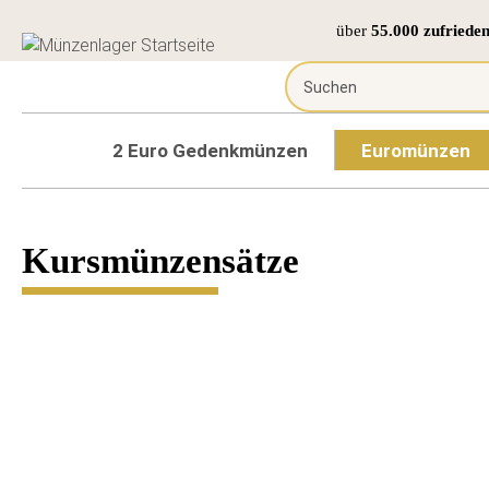
über
55.000 zufriede
2 Euro Gedenkmünzen
Euromünzen
Kursmünzensätze