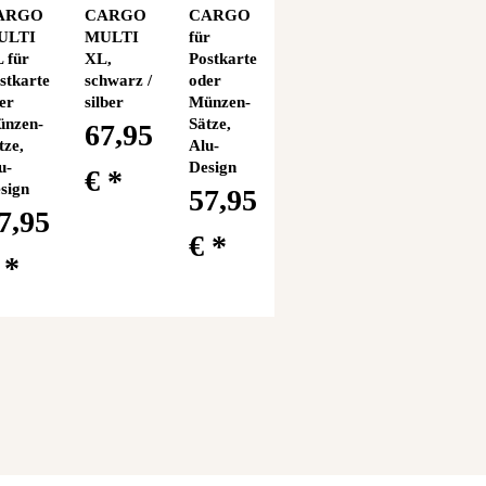
ARGO
CARGO
CARGO
ULTI
MULTI
für
 für
XL,
Postkarten
stkarten
schwarz /
oder
er
silber
Münzen-
nzen-
Sätze,
67,95
tze,
Alu-
u-
Design
€
*
sign
57,95
7,95
€
*
€
*