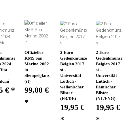
o
Offizieller
2 Euro
2 Euro
nkmünze
KMS San
Gedenkmünze
Gedenkmünze
n 2024
Marino 2002
Belgien 2017
Belgien 2017
 Rita
in
st -
st -
Stempelglanz
Universität
Universität
lcini
(st)
Lüttich -
Lüttich -
wallonischer
flämischer
5 €
*
99,00 €
Blister
Blister
(FR/DE)
(NL/ENG)
*
19,95 €
19,95 €
*
*