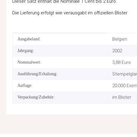
Dieser Satz enthält die Nominale 1 Cent bis 2 Euro.
Die Lieferung erfolgt wie verausgabt im offiziellen Blister.
Produkteigenschaft
Wert
Belgien
Ausgabeland:
2002
Jahrgang:
3,88 Euro
Nominalwert:
Stempelgla
Ausführung/Erhaltung:
20.000 Exe
Auflage:
im Blister
Verpackung/Zubehör: