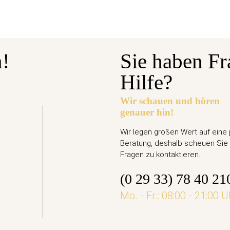
n!
Sie haben Fr
Hilfe?
Wir schauen und hören
genauer hin!
gabetermin: 10.09.2026
Euro Gedenkmünze Deutschland 2026 bfr. - Ari
Wir legen großen Wert auf eine
Beratung, deshalb scheuen Sie 
,95 €
Fragen zu kontaktieren.
(0 29 33) 78 40 21
jetzt vorbestellen
Mo. - Fr.: 08:00 - 21:00 U