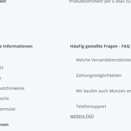
ren!
Produktsortiment per E-Mail zu
he Informationen
HäuFig gestellte Fragen - FAQ
Welche Versanddienstleiste
tz
Zahlungsmöglichkeiten
m
setzhinweise
Wir kaufen auch Münzen a
recht
Telefonsupport
formular
weitere FAQ
onen