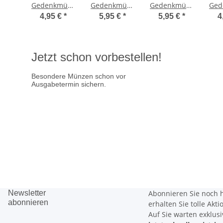
Gedenkmünze
Gedenkmünze
Gedenkmünze
Ged
Italien 2024
Italien 2013
Italien 2012
Ita
4,95 €
*
5,95 €
*
5,95 €
*
4
bfr. - Rita
bfr. -
bfr. - 10
Levi-
Giuseppe
Jahre
G
Montalcini
Verdi
Bargeld
P
Jetzt schon vorbestellen!
Besondere Münzen schon vor
Ausgabetermin sichern.
Ausgabetermin: 10.09.2026
5 Euro Gedenkmünze Deutsch
7,95 €
jetzt vorbestellen
Newsletter
Abonnieren Sie noch 
abonnieren
erhalten Sie tolle Akt
Auf Sie warten
exklus