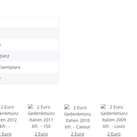
XL 
Post
od
Mün
Sät
Al
Des
o
glanz
Exemplare
r
2 Euro
2 Euro
2 Euro
2 Euro