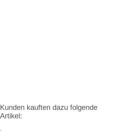
für
XL,
Postkarten
karten
schwarz
oder
er
/ silber
Münzen-
zen-
Sätze,
ze,
Alu-
u-
Design
ign
Kunden kauften dazu folgende
Artikel:
2 Euro
2 Euro
2 Euro
2 Euro