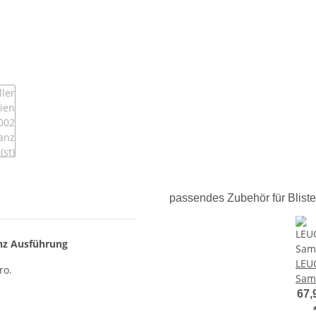
passendes Zubehör für Bliste
anz Ausführung
LEU
ro.
Sam
CA
67,
MU