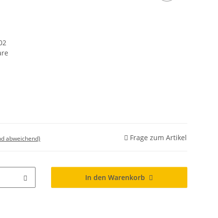
002
are
Frage zum Artikel
nd abweichend)
In den Warenkorb