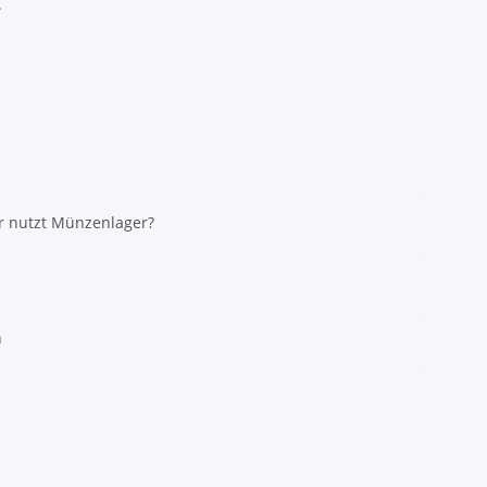
.
r nutzt Münzenlager?
n