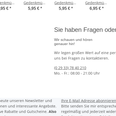
enkmünze
Gedenkmünze
Gedenkmünze
Gedenkmünze
lien 2012
Italien 2011
Italien 2010
Italien 2009
,95 €
*
5,95 €
*
5,95 €
*
6,95 €
*
bfr. -
bfr. - 150
bfr. - Cavour
bfr. - Louis
iovanni
Jahre
Braille
ascoli
Republik
Sie haben Fragen oder
Wir schauen und hören
genauer hin!
Wir legen großen Wert auf eine per
uns bei Fragen zu kontaktieren.
land 2026 bfr. - Ariane 6
Ausgabetermin: 26.11.2026
50 Euro De
57,95 €
(0 29 33) 78 40 210
jetzt vorbestellen
Mo. - Fr.: 08:00 - 21:00 Uhr
heute unseren Newsletter und
Ihre E-Mail Adresse
abonniere
ionen und interessante Angebote.
Bitte senden Sie mir entsprech
ive Rabatte
und
Gutscheine.
Also
regelmäßig und jederzeit wider