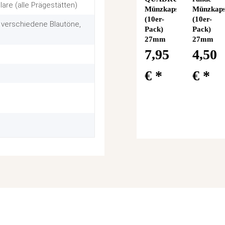
are (alle Prägestätten)
Münzkapseln
Münzkaps
(10er-
(10er-
f verschiedene Blautöne,
Pack)
Pack)
27mm
27mm
7,95
4,50
€
*
€
*