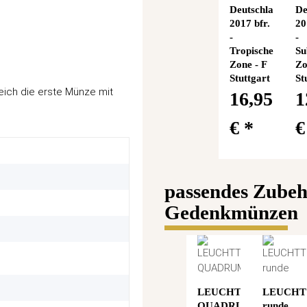
Deutschland
De
2017 bfr.
20
-
-
Tropische
Su
Zone - F
Zo
Stuttgart
St
eich die erste Münze mit
16,95
1
€
*
passendes Zubeh
Gedenkmünzen
LEUCHTTURM
LEUCH
QUADRUM
runde