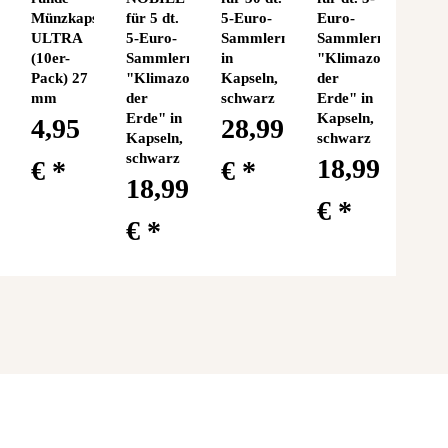
eln
Münzkapseln
für 5 dt.
5-Euro-
Euro-
ULTRA
5-Euro-
Sammlermünzen
Sammlermünzen
(10er-
Sammlermünzen
in
"Klimazonen
Pack) 27
"Klimazonen
Kapseln,
der
mm
der
schwarz
Erde" in
Erde" in
Kapseln,
4,95
28,99
Kapseln,
schwarz
schwarz
18,99
€
*
€
*
18,99
€
*
€
*