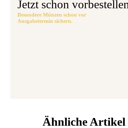
Jetzt schon vorbestelle
Besondere Münzen schon vor
Ausgabetermin sichern.
Aus
5 
7
Ähnliche Artikel