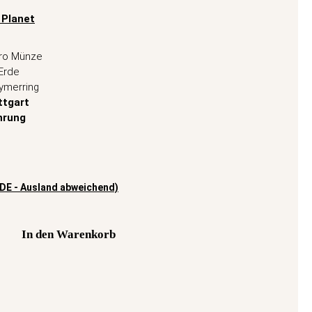
 Planet
uro Münze
 Erde
ymerring
ttgart
hrung
(DE - Ausland abweichend)
In den Warenkorb