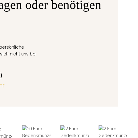
agen oder benötigen
Ausgabe
ane 6
50 Eu
 persönliche
Weihn
sich nicht uns bei
57,
0
hr
jetz