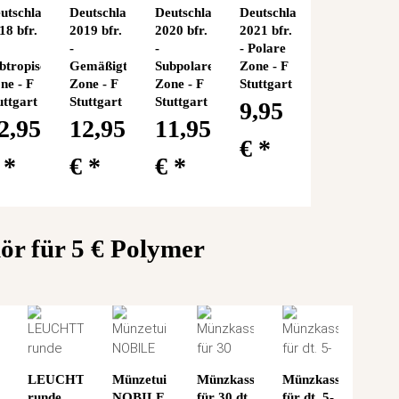
utschland
Deutschland
Deutschland
Deutschland
18 bfr.
2019 bfr.
2020 bfr.
2021 bfr.
-
-
- Polare
btropische
Gemäßigte
Subpolare
Zone - F
ne - F
Zone - F
Zone - F
Stuttgart
uttgart
Stuttgart
Stuttgart
9,95
2,95
12,95
11,95
€
*
€
*
€
*
€
*
ör für 5 € Polymer
TTURM
LEUCHTTURM
Münzetui
Münzkassette
Münzkassette
runde
NOBILE
für 30 dt.
für dt. 5-