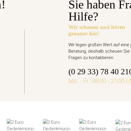
n!
Sie haben Fr
Hilfe?
Wir schauen und hören
genauer hin!
gabetermin: 10.09.2026
Euro Gedenkmünze Deutschland 2026 bfr. - Ari
Wir legen großen Wert auf eine
Beratung, deshalb scheuen Sie 
,95 €
Fragen zu kontaktieren.
(0 29 33) 78 40 21
jetzt vorbestellen
Mo. - Fr.: 08:00 - 21:00 U