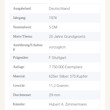
Produkteigenschaft
Wert
Deutschland
Ausgabeland:
1974
Jahrgang:
5 DM
Nominalwert:
25 Jahre Grundgesetz
Motiv/Thema:
Ausführung/Erhaltun
vorzüglich
g:
F Stuttgart
Prägestätte:
7.750.000 Exemplare
Auflage:
625er Silber 375 Kupfer
Material:
11,2 Gramm
Gewicht:
29 mm
Durchmesser:
Hubert A. Zimmermann
Künstler: