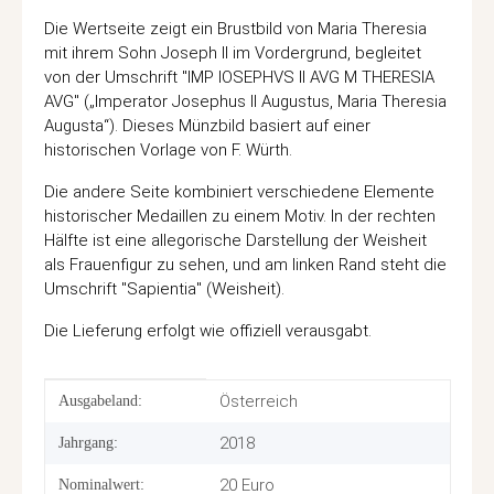
Die Wertseite zeigt ein Brustbild von Maria Theresia
mit ihrem Sohn Joseph II im Vordergrund, begleitet
von der Umschrift "IMP IOSEPHVS II AVG M THERESIA
AVG" („Imperator Josephus II Augustus, Maria Theresia
Augusta“). Dieses Münzbild basiert auf einer
historischen Vorlage von F. Würth.
Die andere Seite kombiniert verschiedene Elemente
historischer Medaillen zu einem Motiv. In der rechten
Hälfte ist eine allegorische Darstellung der Weisheit
als Frauenfigur zu sehen, und am linken Rand steht die
Umschrift "Sapientia" (Weisheit).
Die Lieferung erfolgt wie offiziell verausgabt.
Produkteigenschaft
Wert
Österreich
Ausgabeland:
2018
Jahrgang:
20 Euro
Nominalwert: