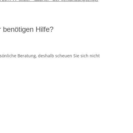
 benötigen Hilfe?
sönliche Beratung, deshalb scheuen Sie sich nicht
Ausgabete
utschland 2026 Silber bfr. - Weihnachten - Stille Nacht
57,95 €
jetzt vorb