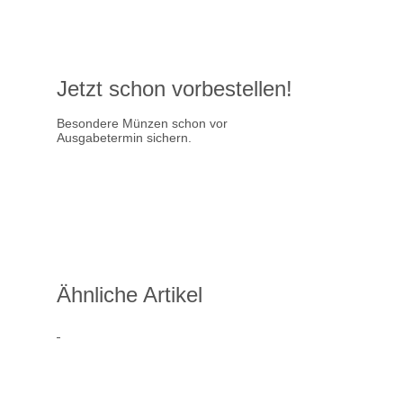
Jetzt schon vorbestellen!
Besondere Münzen schon vor
Ausgabetermin sichern.
Ausgabetermin: 10.09.2026
5 Euro Gedenkmünze Deutsch
7,95 €
jetzt vorbestellen
Ähnliche Artikel