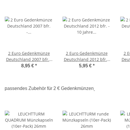
2 Euro Gedenkmünze
2 Euro Gedenkmünze
2 
Deutschland 2007 bfr. -
Deutschland 2012 bfr. -
Deut
Römische Verträge (A)
10 Jahre Bargeld (A)
30 
8,95 €
*
5,95 €
*
passendes Zubehör für 2 € Gedenkmünzen