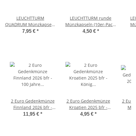
LEUCHTTURM
LEUCHTTURM runde
LE
QUADRUM Münzkapseln
Münzkapseln (10er-Pack)
Mü
(10er-Pack) 26mm
26mm
(
7,95 €
*
4,50 €
*
2 Euro Gedenkmünze
2 Euro Gedenkmünze
2 Eur
Finnland 2026 bfr -
Kroatien 2025 bfr -
Malt
100 Jahre Rundfunk
König Tomislav
11,95 €
*
4,95 €
*