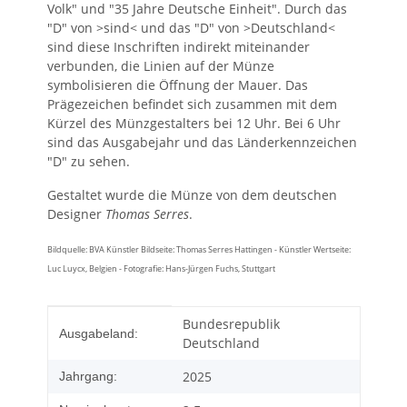
Volk" und "35 Jahre Deutsche Einheit". Durch das
"D" von >sind< und das "D" von >Deutschland<
sind diese Inschriften indirekt miteinander
verbunden, die Linien auf der Münze
symbolisieren die Öffnung der Mauer. Das
Prägezeichen befindet sich zusammen mit dem
Kürzel des Münzgestalters bei 12 Uhr. Bei 6 Uhr
sind das Ausgabejahr und das Länderkennzeichen
"D" zu sehen.
Gestaltet wurde die Münze von dem deutschen
Designer
Thomas Serres
.
Bildquelle: BVA Künstler Bildseite: Thomas Serres Hattingen - Künstler Wertseite:
Luc Luycx, Belgien - Fotografie: Hans-Jürgen Fuchs, Stuttgart
Produkteigenschaft
Wert
Bundesrepublik
Ausgabeland:
Deutschland
2025
Jahrgang: