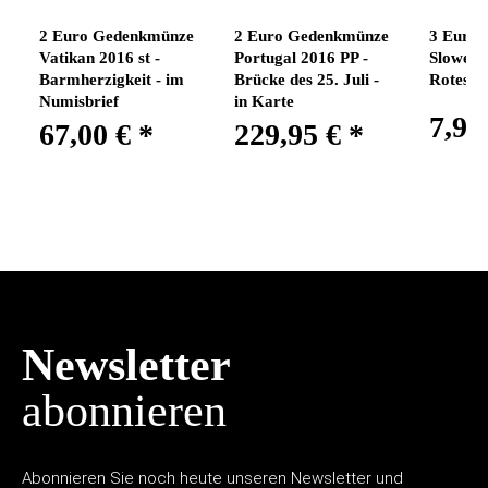
2 Euro Gedenkmünze
2 Euro Gedenkmünze
3 Euro
Vatikan 2016 st -
Portugal 2016 PP -
Slowenie
Barmherzigkeit - im
Brücke des 25. Juli -
Rotes K
Numisbrief
in Karte
7,95
67,00 €
*
229,95 €
*
Newsletter
abonnieren
Abonnieren Sie noch heute unseren Newsletter und