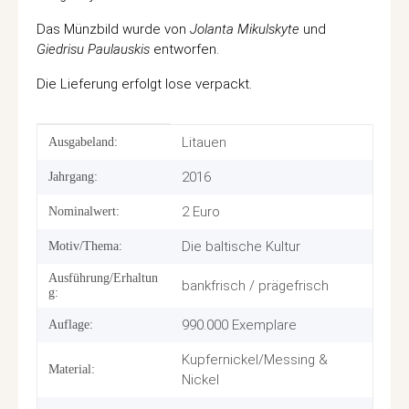
Das Münzbild wurde von
Jolanta Mikulskyte
und
Giedrisu Paulauskis
entworfen.
Die Lieferung erfolgt lose verpackt.
Produkteigenschaft
Wert
Litauen
Ausgabeland:
2016
Jahrgang:
2 Euro
Nominalwert:
Die baltische Kultur
Motiv/Thema:
Ausführung/Erhaltun
bankfrisch / prägefrisch
g:
990.000 Exemplare
Auflage:
Kupfernickel/Messing &
Material:
Nickel