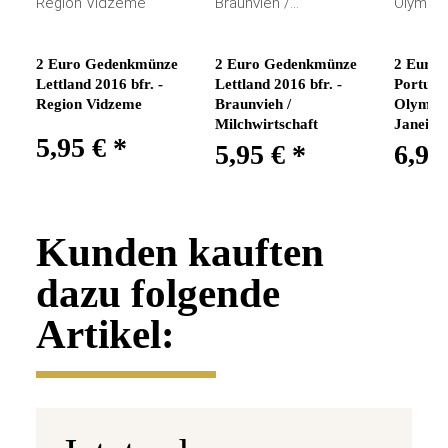
2 Euro Gedenkmünze
2 Euro Gedenkmünze
2 Euro
Lettland 2016 bfr. -
Lettland 2016 bfr. -
Portugal
Region Vidzeme
Braunvieh /
Olympia
Milchwirtschaft
Janeiro
5,95 €
*
5,95 €
*
6,95
Kunden kauften
dazu folgende
Artikel: