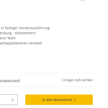
 in farbiger Sonderausführung
klenburg - Vorpommern
serer Wahl
 Farbapplikationen veredelt
Frage zum Artikel
nd abweichend)
In den Warenkorb