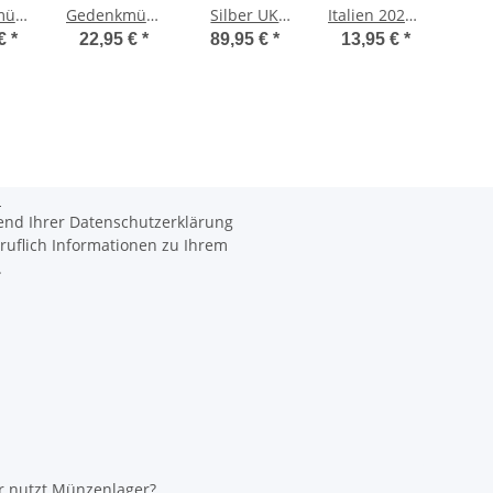
münze
Gedenkmünze
Silber UK
Italien 2024 -
Ged
ich
Portugal
2024 -
250 Jahre
Grie
 €
*
22,95 €
*
89,95 €
*
13,95 €
*
89
t -
2024 st -
Britannia
Finanzpolizei
2024
ia
Teilnahme
and Liberty
- coloriert /
Ja
s -
Olympische
mit Farbe
r
Spiele 2024
Dem
ance
i
n
end Ihrer Datenschutzerklärung
ruflich Informationen zu Ihrem
.
r nutzt Münzenlager?