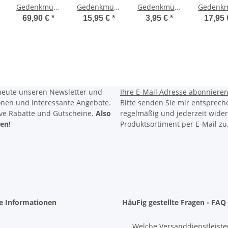
Gedenkmünze
Gedenkmünze
Gedenkmünze
Gedenk
Österreich
Frankreich
Deutschland
Frankre
69,90 €
*
15,95 €
*
3,95 €
*
17,95
2024 Silber
2023 st -
2024 bfr. -
2024 s
PP - Das
Olympia
Königsstuhl
Olymp
Veilchen
Säerin -
(J)
Herkule
Blister Blau
Bliste
Perform
heute unseren Newsletter und
Ihre E-Mail Adresse
abonniere
ionen und interessante Angebote.
Bitte senden Sie mir entsprech
ive Rabatte
und
Gutscheine.
Also
regelmäßig und jederzeit wider
ren!
Produktsortiment per E-Mail zu
he Informationen
HäuFig gestellte Fragen - FAQ
Welche Versanddienstleiste