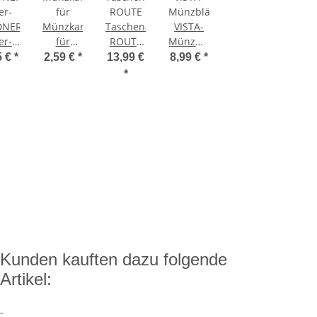
DNER
Münzkarte
Taschenalbum
VISTA-
er-
für
ROUTE
Münzblätter
ck
deutsche
für 48 2-
2 Euro-
5 €
*
2,59 €
*
13,99 €
8,99 €
*
nde
2-Euro-
Euro-
Münzen
*
zkapseln
Gedenkmünze
Münzen
mm
2024
ssend
(Königsstuhl)
r 2
ro)
Kunden kauften dazu folgende
Artikel: