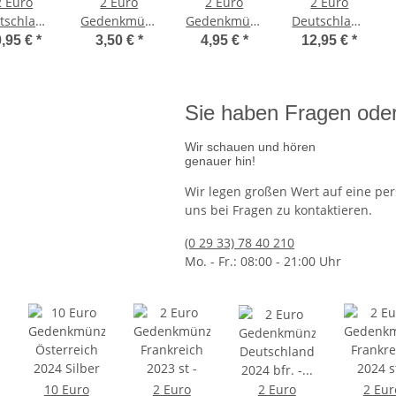
2 Euro
2 Euro
2 Euro
2 Euro
tschland
Gedenkmünze
Gedenkmünze
Deutschland
3 - Karl
Deutschland
Frankreich
2025 -
0,95 €
*
3,50 €
*
4,95 €
*
12,95 €
*
ng
 Große -
2024 bfr. -
2024 bfr. -
Saarschleife
loriert /
Königsstuhl
Olympische
- coloriert /
t Farbe
Spiele 2024
mit Farbe
Sie haben Fragen oder
Eiffelturm
Wir schauen und hören
genauer hin!
Wir legen großen Wert auf eine per
uns bei Fragen zu kontaktieren.
land 2026 bfr. - Ariane 6
Ausgabetermin: 26.11.2026
50 Euro De
57,95 €
(0 29 33) 78 40 210
jetzt vorbestellen
Mo. - Fr.: 08:00 - 21:00 Uhr
10 Euro
2 Euro
2 Euro
2 Eur