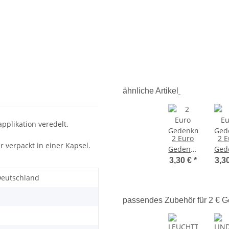
ähnliche Artikel
pplikation veredelt.
2 Euro
2 E
r verpackt in einer Kapsel.
Gedenkmünze
Ged
Deutschland
Deu
3,30 €
*
3,3
2022 -
20
Deutschland
35 Jahre
bfr
Erasmus
War
passendes Zubehör für 2 €
-
Eis
bankfrisch