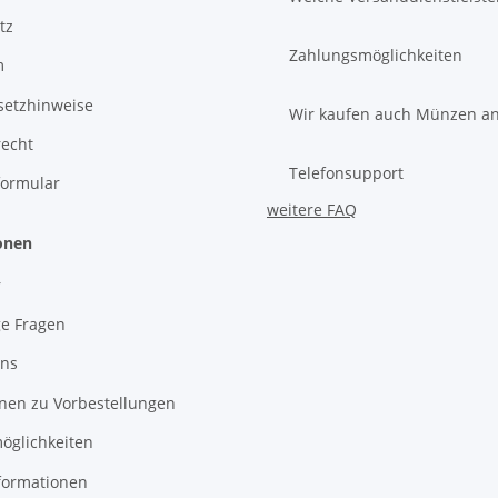
tz
Zahlungsmöglichkeiten
m
setzhinweise
Wir kaufen auch Münzen a
recht
Telefonsupport
formular
weitere FAQ
onen
r
ge Fragen
uns
nen zu Vorbestellungen
öglichkeiten
formationen