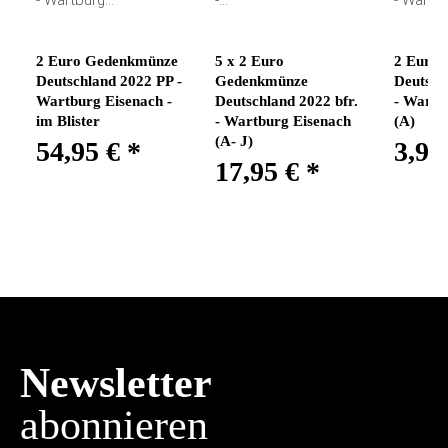
2 Euro Gedenkmünze
5 x 2 Euro
2 Euro
Deutschland 2022 PP -
Gedenkmünze
Deutsch
Wartburg Eisenach -
Deutschland 2022 bfr.
- Wartb
im Blister
- Wartburg Eisenach
(A)
(A- J)
54,95 €
*
3,95
17,95 €
*
Newsletter
abonnieren