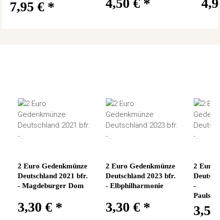
4,50 €
*
4,
7,95 €
*
2 Euro Gedenkmünze
2 Euro Gedenkmünze
2 Euro
Deutschland 2021 bfr.
Deutschland 2023 bfr.
Deutsch
- Magdeburger Dom
- Elbphilharmonie
-
Paulski
3,30 €
*
3,30 €
*
3,50