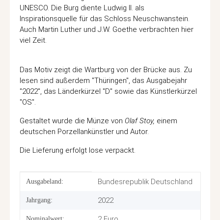
UNESCO. Die Burg diente Ludwig II. als
Inspirationsquelle für das Schloss Neuschwanstein.
Auch Martin Luther und J.W. Goethe verbrachten hier
viel Zeit.
Das Motiv zeigt die Wartburg von der Brücke aus. Zu
lesen sind außerdem "Thüringen", das Ausgabejahr
"2022", das Länderkürzel "D" sowie das Künstlerkürzel
"OS".
Gestaltet wurde die Münze von
Olaf Stoy,
einem
deutschen Porzellankünstler und Autor.
Die Lieferung erfolgt lose verpackt.
Produkteigenschaft
Wert
Bundesrepublik Deutschland
Ausgabeland:
2022
Jahrgang:
2 Euro
Nominalwert: