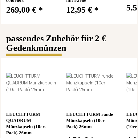
coloriert
mit Farbe
5,
269,00 €
*
12,95 €
*
passendes Zubehör für 2 €
Gedenkmünzen
LEUCHTTURM
LEUCHTTURM runde
LEUC
QUADRUM
Münzkapseln (10er-
Münz
Münzkapseln (10er-
Pack) 26mm
(10er
Pack) 26mm