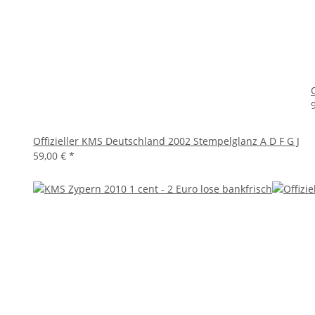
Offizieller KMS Deutschland 2002 Stempelglanz A D F G J
59,00 €
*