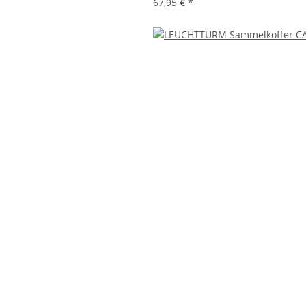
67,95 €
*