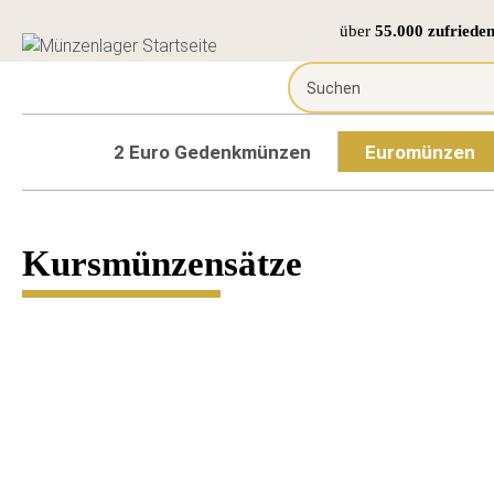
über
55.000 zufriede
2 Euro Gedenkmünzen
Euromünzen
Kursmünzensätze