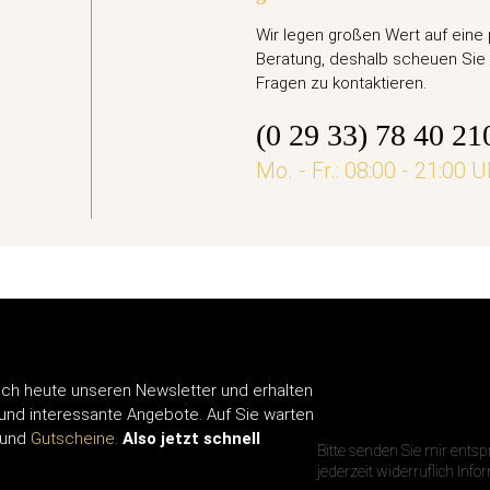
Euro Gedenkmünze Deutschland 2026 bfr. - Ari
Wir legen großen Wert auf eine
Beratung, deshalb scheuen Sie 
,95 €
Fragen zu kontaktieren.
(0 29 33) 78 40 21
jetzt vorbestellen
Mo. - Fr.: 08:00 - 21:00 U
ch heute unseren Newsletter und erhalten
IHRE E-MAIL A
 und interessante Angebote. Auf Sie warten
und
Gutscheine.
Also jetzt schnell
Bitte senden Sie mir ents
jederzeit widerruflich Inf