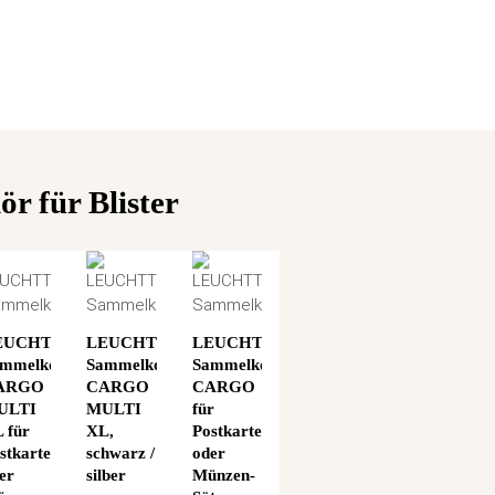
r für Blister
EUCHTTURM
LEUCHTTURM
LEUCHTTURM
mmelkoffer
Sammelkoffer
Sammelkoffer
ARGO
CARGO
CARGO
ULTI
MULTI
für
 für
XL,
Postkarten
stkarten
schwarz /
oder
er
silber
Münzen-