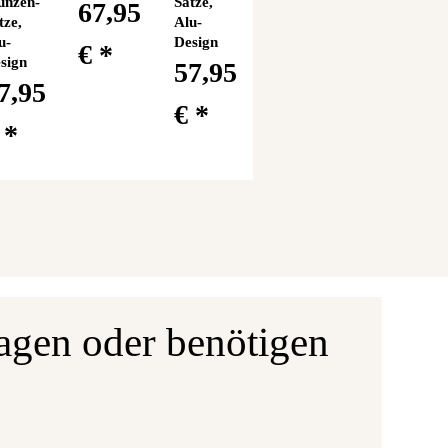
nzen-
Sätze,
67,95
tze,
Alu-
u-
Design
€
*
sign
57,95
7,95
€
*
€
*
agen oder benötigen
Ausgabe