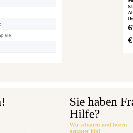
Mü
Sä
Al
De
z
6
plare
n!
Sie haben Fr
Hilfe?
Wir schauen und hören
genauer hin!
gabetermin: 10.09.2026