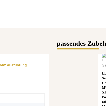
passendes Zubehö
lanz Ausführung
L
Sa
C
M
XL
Po
od