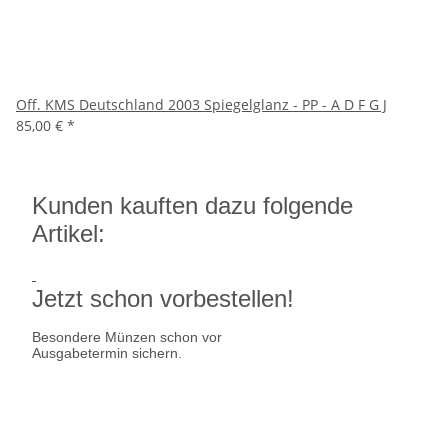
Off. KMS Deutschland 2003 Spiegelglanz - PP - A D F G J
85,00 €
*
Kunden kauften dazu folgende
Artikel:
Jetzt schon vorbestellen!
Besondere Münzen schon vor
Ausgabetermin sichern.
Ausgabetermin: 10.09.2026
5 Euro Gedenkmünze Deutschland
7,95 €