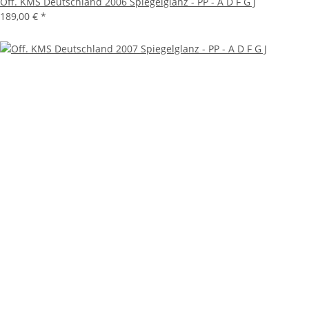
Off. KMS Deutschland 2006 Spiegelglanz - PP - A D F G J
189,00 €
*