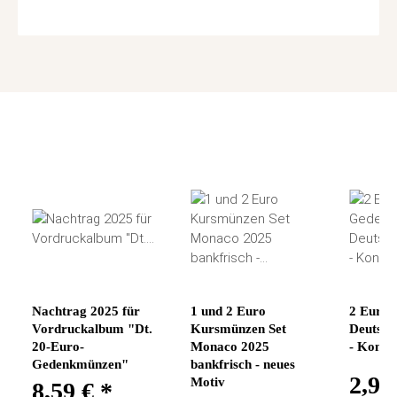
Nachtrag 2025 für
1 und 2 Euro
2 Euro
Vordruckalbum "Dt.
Kursmünzen Set
Deutsch
20-Euro-
Monaco 2025
- Konra
Gedenkmünzen"
bankfrisch - neues
2,95
Motiv
8,59 €
*