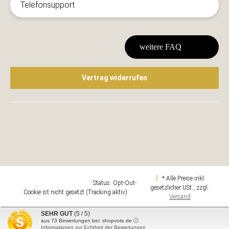
Telefonsupport
weitere FAQ
Vertrag widerrufen
* Alle Preise inkl.
Google Analytics deaktivieren
Status: Opt-Out-
gesetzlicher USt., zzgl.
Cookie ist nicht gesetzt (Tracking aktiv)
Versand
Design & Umsetzung
SEHR GUT
(5 / 5)
aus
73
Bewertungen bei: shopvote.de ⓘ
Powered by
JTL-Shop
Informationen zur Echtheit der Bewertungen