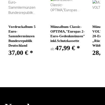
Vordruckalbum 5
Münzalbum Classic-
Münzetu
Euro-
OPTIMA,"Europas 2-
VOLTER
Sammlermünzen
Euro-Gedenkmünzen"
20-Eur
Bundesrepublik
inkl.Schutzkassette
„Rückke
Deutschland
Wildtie
47,99 €
*
ab
37,00 €
*
28,9