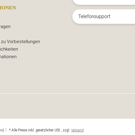
IONEN
Telefonsupport
ragen
 zu Vorbestellungen
ichkeiten
mationen
iv)
* Alle Preise inkl. gesetzlicher USt., zzgl.
Versand