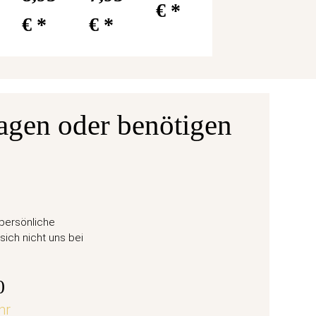
€
*
€
*
€
*
agen oder benötigen
Ausgabe
ane 6
50 Eu
 persönliche
Weihn
sich nicht uns bei
57,
0
hr