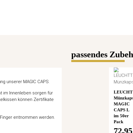
passendes Zube
gung unserer MAGIC CAPS.
LEUCH
 im Innenleben sorgen für
Münzkaps
lkissen können Zertifikate
MAGIC
CAPS L
im 50er
n Finger entnommen werden.
Pack
72,95