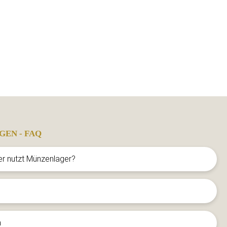
GEN - FAQ
er nutzt Münzenlager?
n