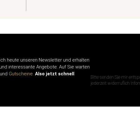
ch heute unseren Newsletter und erhalten
IHRE E-MAIL A
 und interessante Angebote. Auf Sie warten
und
Gutscheine.
Also jetzt schnell
Bitte senden Sie mir ents
jederzeit widerruflich Inf