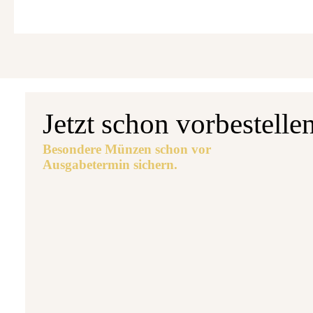
Jetzt schon vorbestelle
Besondere Münzen schon vor
Ausgabetermin sichern.
Aus
5 
7