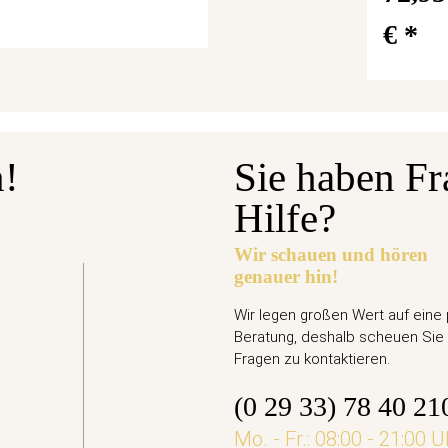
€
*
n!
Sie haben Fr
Hilfe?
Wir schauen und hören
genauer hin!
gabetermin: 10.09.2026
Euro Gedenkmünze Deutschland 2026 bfr. - Ari
Wir legen großen Wert auf eine
Beratung, deshalb scheuen Sie 
,95 €
Fragen zu kontaktieren.
(0 29 33) 78 40 21
jetzt vorbestellen
Mo. - Fr.: 08:00 - 21:00 U