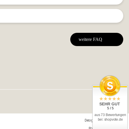
weitere FAQ
SEHR GUT
5 / 5
aus 73 Bewertungen
bei: shopvote.de
Design & Umsetzung
Powered by
JTL-Shop