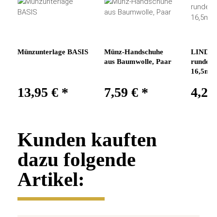
Münzunterlage BASIS
Münz-Handschuhe
LINDNE
aus Baumwolle, Paar
runde M
16,5mm
13,95 €
*
7,59 €
*
4,25
Kunden kauften
dazu folgende
Artikel: