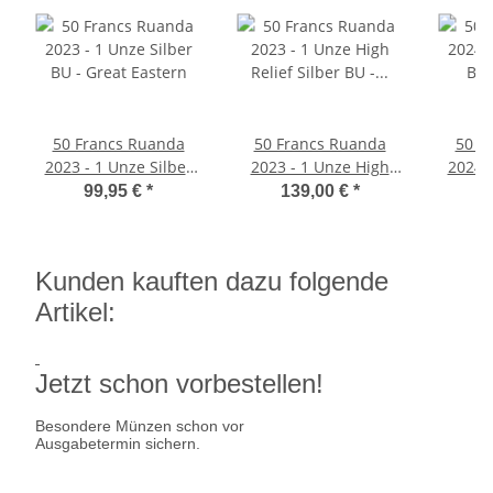
50 Francs Ruanda
50 Francs Ruanda
50 F
2023 - 1 Unze Silber
2023 - 1 Unze High
2024 -
BU - Great Eastern
Relief Silber BU -
BU 
99,95 €
*
139,00 €
*
Great Eastern
Kunden kauften dazu folgende
Artikel:
Jetzt schon vorbestellen!
Besondere Münzen schon vor
Ausgabetermin sichern.