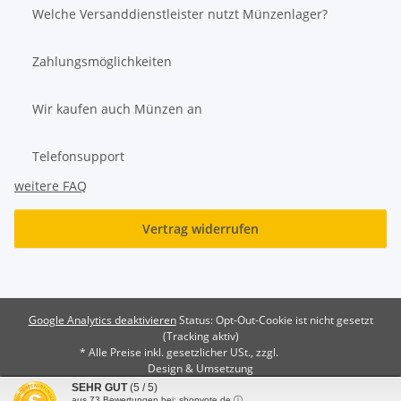
Welche Versanddienstleister nutzt Münzenlager?
Zahlungsmöglichkeiten
Wir kaufen auch Münzen an
Telefonsupport
weitere FAQ
Vertrag widerrufen
Google Analytics deaktivieren
Status: Opt-Out-Cookie ist nicht gesetzt
(Tracking aktiv)
* Alle Preise inkl. gesetzlicher USt., zzgl.
Versand
Design & Umsetzung
SEHR GUT
(5 / 5)
aus
73
Bewertungen bei: shopvote.de ⓘ