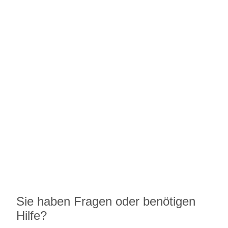
Ausgabetermin: 10.09.2026
5 Euro Gedenkmünze Deutschland
7,95 €
jetzt vorbestellen
Sie haben Fragen oder benötigen
Hilfe?