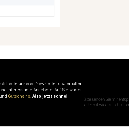
ch heute unseren Newsletter und erhalten
IHRE E-MAIL A
 und interessante Angebote. Auf Sie warten
und
Gutscheine.
Also jetzt schnell
Bitte senden Sie mir ents
jederzeit widerruflich Inf