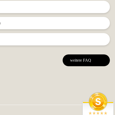
n
weitere FAQ