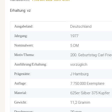
Erhaltung: vz
Produkteigenschaft
Wert
Deutschland
Ausgabeland:
1977
Jahrgang:
5 DM
Nominalwert:
200. Geburtstag Carl Fri
Motiv/Thema:
vorzüglich
Ausführung/Erhaltung:
J Hamburg
Prägestätte:
7.750.000 Exemplare
Auflage:
625er Silber 375 Kupfer
Material:
11,2 Gramm
Gewicht:
Durchmesser: