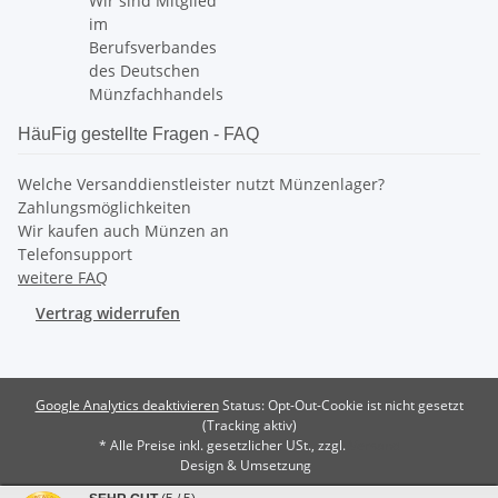
Wir sind Mitglied
im
Berufsverbandes
des Deutschen
Münzfachhandels
HäuFig gestellte Fragen - FAQ
Welche Versanddienstleister nutzt Münzenlager?
Zahlungsmöglichkeiten
Wir kaufen auch Münzen an
Telefonsupport
weitere FAQ
Vertrag widerrufen
Google Analytics deaktivieren
Status: Opt-Out-Cookie ist nicht gesetzt
(Tracking aktiv)
* Alle Preise inkl. gesetzlicher USt., zzgl.
Versand
Design & Umsetzung
Powered by
JTL-Shop