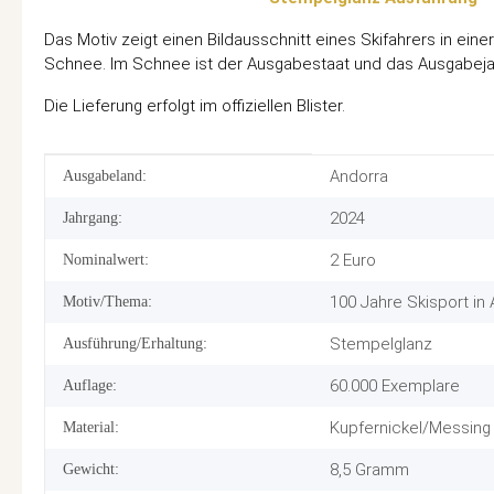
Das Motiv zeigt einen Bildausschnitt eines Skifahrers in ein
Schnee. Im Schnee ist der Ausgabestaat und das Ausgabejah
Die Lieferung erfolgt im offiziellen Blister.
Produkteigenschaft
Wert
Andorra
Ausgabeland:
2024
Jahrgang:
2 Euro
Nominalwert:
100 Jahre Skisport in
Motiv/Thema:
Stempelglanz
Ausführung/Erhaltung:
60.000 Exemplare
Auflage:
Kupfernickel/Messing 
Material:
8,5 Gramm
Gewicht: