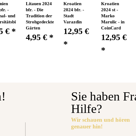
nien
Litauen 2024
Kroatien
Kroatien
fr. -
bfr. - Die
2024 bfr. -
2024 st -
nal- und
Tradition der
Stadt
Marko
sitätsbibliothek
Strohgedeckten
Varazdin
Marulic - in
Gärten
CoinCard
5 €
*
12,95 €
4,95 €
*
12,95 €
*
*
n!
Sie haben Fr
Hilfe?
Wir schauen und hören
genauer hin!
gabetermin: 10.09.2026