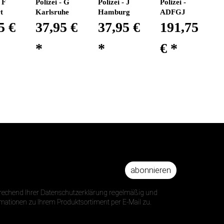
 F
Polizei - G
Polizei - J
Polizei -
t
Karlsruhe
Hamburg
ADFGJ
5 €
37,95 €
37,95 €
191,75
*
*
€
*
abonnieren
DRESSE
prechend Ihrer Datenschutzerklärung regelmäßig und
ormationen zu Ihrem Produktsortiment per E-Mail zu.