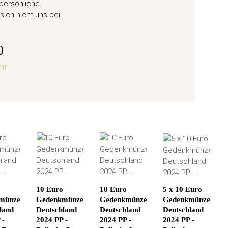
ane 6
50 Eu
 persönliche
Weihn
sich nicht uns bei
57,
0
hr
jetz
o
10 Euro
10 Euro
5 x 10 Euro
münze
Gedenkmünze
Gedenkmünze
Gedenkmünze
land
Deutschland
Deutschland
Deutschland
 -
2024 PP -
2024 PP -
2024 PP -