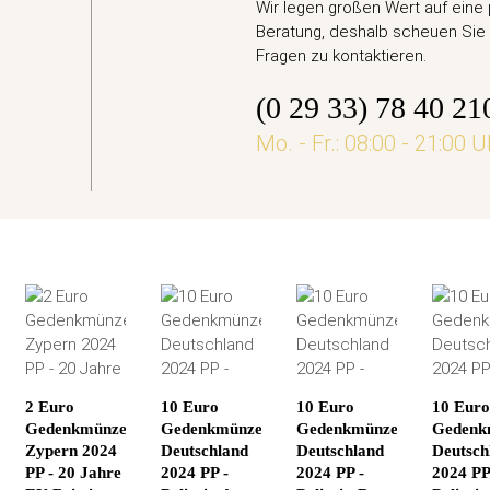
Euro Gedenkmünze Deutschland 2026 bfr. - Ari
Wir legen großen Wert auf eine
Beratung, deshalb scheuen Sie 
,95 €
Fragen zu kontaktieren.
(0 29 33) 78 40 21
jetzt vorbestellen
Mo. - Fr.: 08:00 - 21:00 U
2 Euro
10 Euro
10 Euro
10 Eur
Gedenkmünze
Gedenkmünze
Gedenkmünze
Gedenk
Zypern 2024
Deutschland
Deutschland
Deutsch
PP - 20 Jahre
2024 PP -
2024 PP -
2024 PP