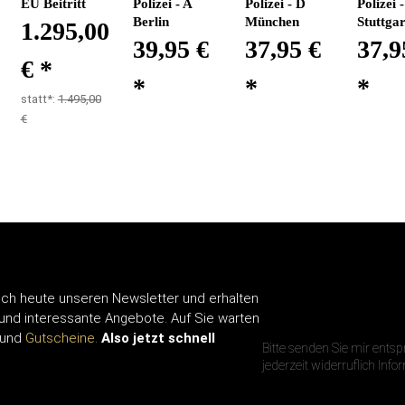
EU Beitritt
Polizei - A
Polizei - D
Polizei -
Berlin
München
Stuttgar
1.295,00
39,95 €
37,95 €
37,9
€
*
*
*
*
statt*:
1.495,00
€
ch heute unseren Newsletter und erhalten
IHRE E-MAIL A
 und interessante Angebote. Auf Sie warten
und
Gutscheine.
Also jetzt schnell
Bitte senden Sie mir ents
jederzeit widerruflich Inf