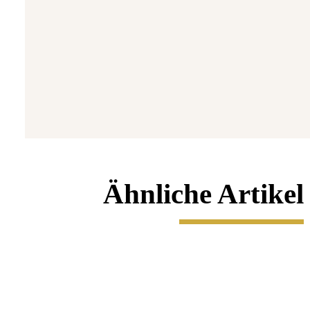
5 
7
Ähnliche Artikel