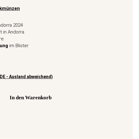
nkmünzen
dorra 2024
t in Andorra
re
rung
im Blister
(DE - Ausland abweichend)
In den Warenkorb