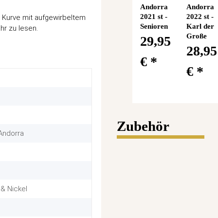
Andorra
Andorra
2021 st -
2022 st -
er Kurve mit aufgewirbeltem
Senioren
Karl der
r zu lesen.
Große
29,95
28,95
€
*
€
*
Zubehör
 Andorra
& Nickel