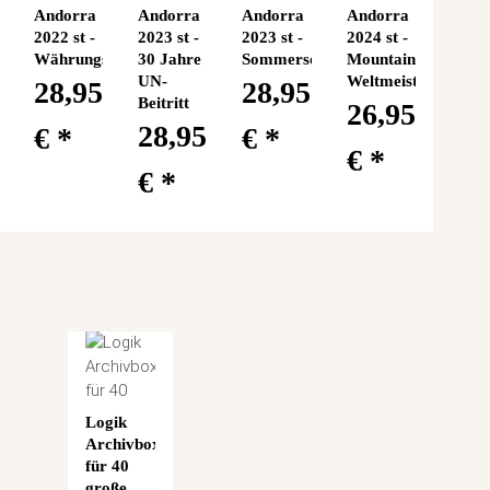
Andorra
Andorra
Andorra
Andorra
2022 st -
2023 st -
2023 st -
2024 st -
Währungsvereinbarung
30 Jahre
Sommersonnenwende
Mountainbike
UN-
Weltmeisterschaft
28,95
28,95
Beitritt
26,95
28,95
€
*
€
*
€
*
€
*
Logik
Archivbox
für 40
große