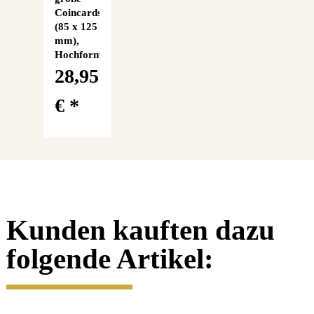
Coincards
(85 x 125
mm),
Hochformat
28,95
€
*
Kunden kauften dazu
folgende Artikel:
2 Euro
2 Euro
2 Euro
2 Euro
Gedenkmünze
Gedenkmünze
Gedenkmünze
Gedenkm