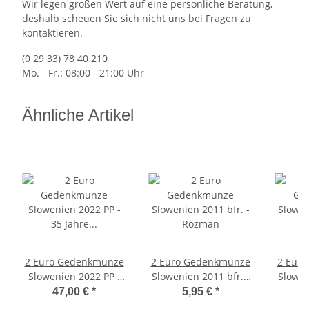
Wir legen großen Wert auf eine persönliche Beratung,
deshalb scheuen Sie sich nicht uns bei Fragen zu
kontaktieren.
(0 29 33) 78 40 210
Mo. - Fr.: 08:00 - 21:00 Uhr
Ähnliche Artikel
2 Euro Gedenkmünze
2 Euro Gedenkmünze
2 Eur
Slowenien 2022 PP -
Slowenien 2011 bfr. -
Slowen
35 Jahre Erasmus - in
Rozman
47,00 €
*
5,95 €
*
Kapsel
Eur