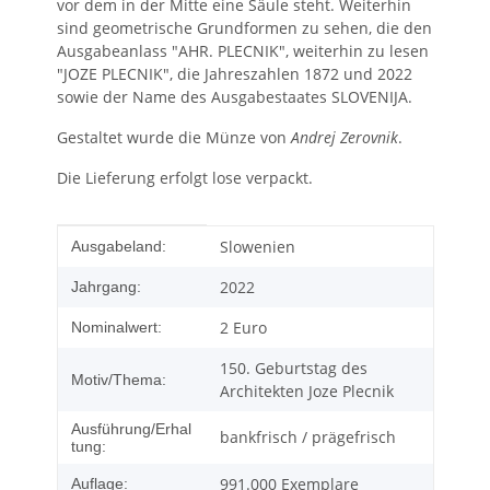
vor dem in der Mitte eine Säule steht. Weiterhin
sind geometrische Grundformen zu sehen, die den
Ausgabeanlass "AHR. PLECNIK", weiterhin zu lesen
"JOZE PLECNIK", die Jahreszahlen 1872 und 2022
sowie der Name des Ausgabestaates SLOVENIJA.
Gestaltet wurde die Münze von
Andrej Zerovnik
.
Die Lieferung erfolgt lose verpackt.
Produkteigenschaft
Wert
Slowenien
Ausgabeland:
2022
Jahrgang:
2 Euro
Nominalwert:
150. Geburtstag des
Motiv/Thema:
Architekten Joze Plecnik
Ausführung/Erhal
bankfrisch / prägefrisch
tung:
991.000 Exemplare
Auflage: