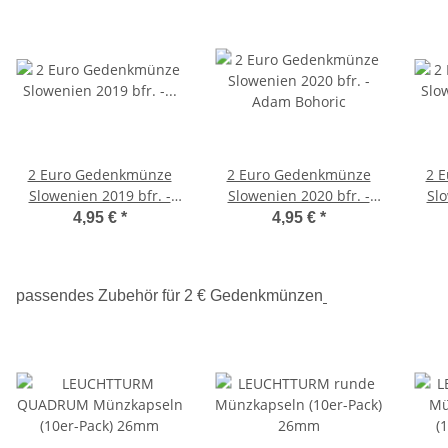
2 Euro Gedenkmünze
2 Euro Gedenkmünze
2 
Slowenien 2019 bfr. -
Slowenien 2020 bfr. -
Slo
Universität Ljubljana
Adam Bohoric
Reg
4,95 €
*
4,95 €
*
passendes Zubehör für 2 € Gedenkmünzen