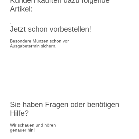
Kunden kauften dazu folgende
Artikel:
Jetzt schon vorbestellen!
Besondere Münzen schon vor
Ausgabetermin sichern.
Ausgabetermin: 10.09.2026
5 Euro Gedenkmünze Deutschland
7,95 €
jetzt vorbestellen
Sie haben Fragen oder benötigen
Hilfe?
Wir schauen und hören
genauer hin!