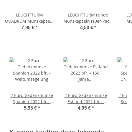
LEUCHTTURM
LEUCHTTURM runde
LE
QUADRUM Münzkapseln
Münzkapseln (10er-Pack)
Mü
(10er-Pack) 26mm
26mm
(
7,95 €
*
4,50 €
*
2 Euro Gedenkmünze
2 Euro Gedenkmünze
2 Eur
Spanien 2022 bfr. -
Estland 2022 bfr. -
Spani
Weltumsegelung
150. Jahre Literatur-
UNES
5,95 €
*
4,95 €
*
Gesellschaft