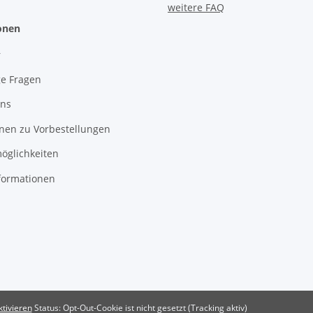
weitere FAQ
onen
r
ge Fragen
uns
nen zu Vorbestellungen
öglichkeiten
formationen
tivieren
Status: Opt-Out-Cookie ist nicht gesetzt (Tracking aktiv)