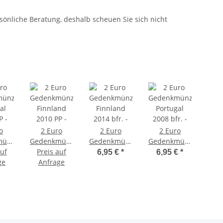
sönliche Beratung, deshalb scheuen Sie sich nicht
Ausgabete
utschland 2026 Silber bfr. - Weihnachten - Stille Nacht
57,95 €
jetzt vorb
o
2 Euro
2 Euro
2 Euro
2
münze
Gedenkmünze
Gedenkmünze
Gedenkmünze
Ged
auf
al
Finnland
Preis auf
Finnland
Portugal
Deu
6,95 €
*
6,95 €
*
7
P -
ge
2010 PP -
Anfrage
2014 bfr. -
2008 bfr. -
200
schaft
150 Jahre
Tove Jansson
Menschenrechte
10
rte
Markka
W