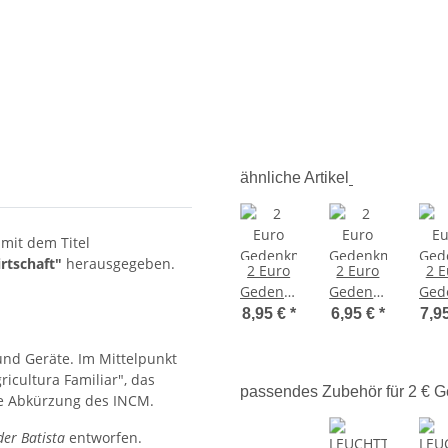
ähnliche Artikel
mit dem Titel
rtschaft"
herausgegeben.
2 Euro
2 Euro
2 E
Gedenkmünze
Gedenkmünze
Ged
Portugal
Portugal
Port
8,95 €
*
6,95 €
*
7,9
2012
2012
20
bfr. - 10
bfr. -
bfr
und Geräte. Im Mittelpunkt
Jahre
Guimarães
Cler
icultura Familiar", das
passendes Zubehör für 2 €
Bargeld
e Abkürzung des INCM.
der Batista
entworfen.