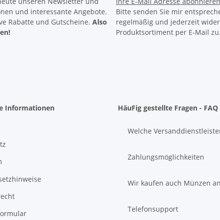
heute unseren Newsletter und
Ihre E-Mail Adresse
abonniere
ionen und interessante Angebote.
Bitte senden Sie mir entsprech
ive Rabatte
und
Gutscheine.
Also
regelmäßig und jederzeit wider
ren!
Produktsortiment per E-Mail zu
he Informationen
HäuFig gestellte Fragen - FAQ
Welche Versanddienstleiste
tz
Zahlungsmöglichkeiten
m
setzhinweise
Wir kaufen auch Münzen a
recht
Telefonsupport
formular