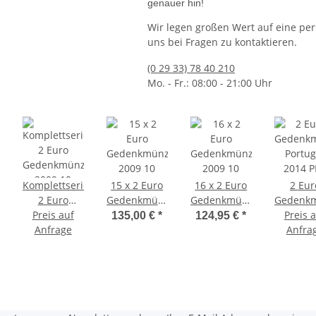
genauer hin!
Wir legen großen Wert auf eine per
uns bei Fragen zu kontaktieren.
land 2026 bfr. - Ariane 6
Ausgabetermin: 26.11.2026
50 Euro De
57,95 €
(0 29 33) 78 40 210
jetzt vorbestellen
Mo. - Fr.: 08:00 - 21:00 Uhr
Komplettserie
15 x 2 Euro
16 x 2 Euro
2 Eur
2 Euro
Gedenkmünzen
Gedenkmünzen
Gedenk
Gedenkmünzen
Preis auf
2009 10
2009 10
Preis 
Portug
135,00 €
*
124,95 €
*
Anfrage
2009 10
Jahre Euro
Jahre Euro
2014 P
Anfra
Jahre Euro in
(ohne BRD!)
Landwirt
Kassette
- in Ka