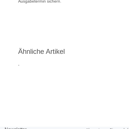
Ausgabetermin sichern.
Ausgabetermin: 10.09.2026
5 Euro Gedenkmünze Deutsch
7,95 €
jetzt vorbestellen
Ähnliche Artikel