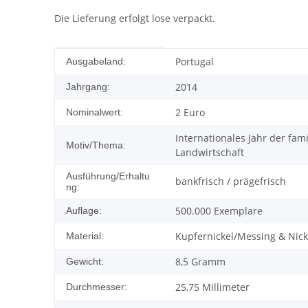
Die Lieferung erfolgt lose verpackt.
Produkteigenschaft
Wert
Portugal
Ausgabeland:
2014
Jahrgang:
2 Euro
Nominalwert:
Internationales Jahr der fam
Motiv/Thema:
Landwirtschaft
Ausführung/Erhaltu
bankfrisch / prägefrisch
ng:
500.000 Exemplare
Auflage:
Kupfernickel/Messing & Nick
Material:
8,5 Gramm
Gewicht:
25,75 Millimeter
Durchmesser: