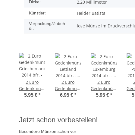
2,20 Millimeter
Dicke:
Helder Batista
Künstler:
Verpackung/Zubeh
lose Münze im Druckverschl
ör:
2 Euro
2 Euro
2 Euro
Gedenkmünze
Gedenkmünze
Gedenkmünze
Ged
Griechenland
Lettland
Luxemburg
P
5,95 €
*
6,95 €
*
5,95 €
*
5
2014 bfr. -
2014 bfr. -
2014 bfr. -
201
Vereinigung
Kulturhauptstadt
Thronbesteigung
Nel
Riga
Jean
/ 
Jetzt schon vorbestellen!
Besondere Münzen schon vor