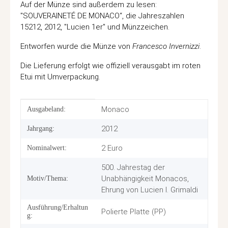
Auf der Münze sind außerdem zu lesen:
"SOUVERAINETÉ DE MONACO“, die Jahreszahlen
15212, 2012, "Lucien 1er" und Münzzeichen.
Entworfen wurde die Münze von
Francesco Invernizzi
.
Die Lieferung erfolgt wie offiziell verausgabt im roten
Etui mit Umverpackung.
Produkteigenschaft
Wert
Monaco
Ausgabeland:
2012
Jahrgang:
2 Euro
Nominalwert:
500. Jahrestag der
Unabhängigkeit Monacos,
Motiv/Thema:
Ehrung von Lucien I. Grimaldi
Ausführung/Erhaltun
Polierte Platte (PP)
g: