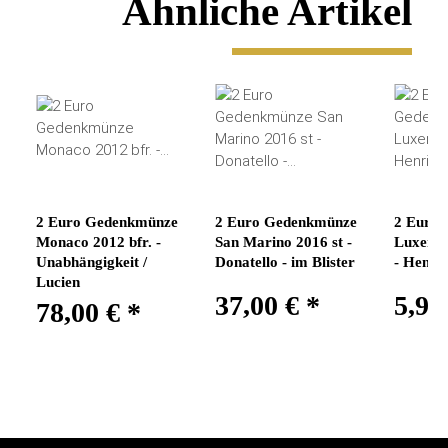
Ähnliche Artikel
2 Euro Gedenkmünze
2 Euro Gedenkmünze
2 Euro
Monaco 2012 bfr. -
San Marino 2016 st -
Luxembu
Unabhängigkeit /
Donatello - im Blister
- Henri
Lucien
37,00 €
*
5,95
78,00 €
*