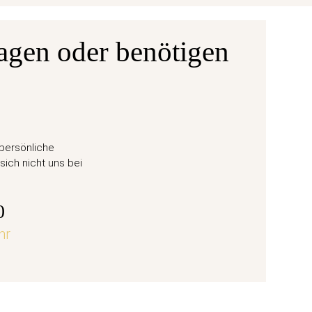
agen oder benötigen
Ausgabe
ane 6
50 Eu
 persönliche
Weihn
sich nicht uns bei
57,
0
hr
jetz