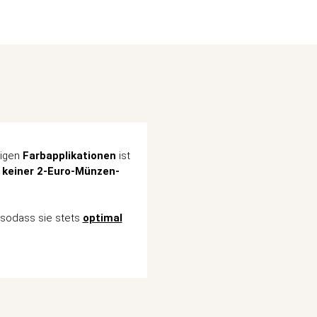
tigen
Farbapplikationen
ist
n keiner 2-Euro-Münzen-
 sodass sie stets
optimal