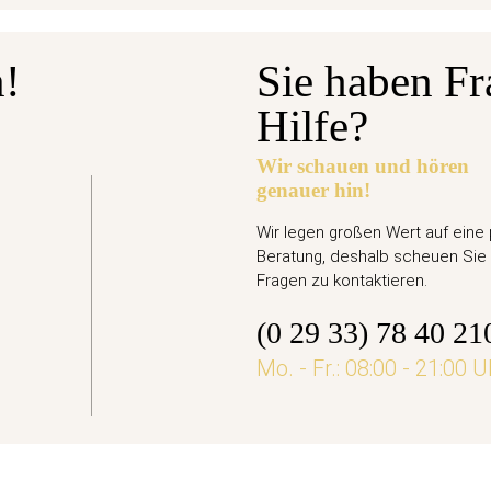
n!
Sie haben Fr
Hilfe?
Wir schauen und hören
genauer hin!
gabetermin: 10.09.2026
Euro Gedenkmünze Deutschland 2026 bfr. - Ari
Wir legen großen Wert auf eine
Beratung, deshalb scheuen Sie 
,95 €
Fragen zu kontaktieren.
(0 29 33) 78 40 21
jetzt vorbestellen
Mo. - Fr.: 08:00 - 21:00 U