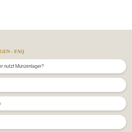
GEN - FAQ
er nutzt Münzenlager?
n