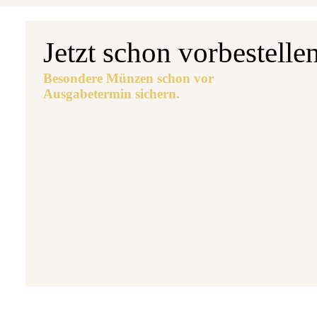
Jetzt schon vorbestelle
Besondere Münzen schon vor
Ausgabetermin sichern.
Aus
5 
7