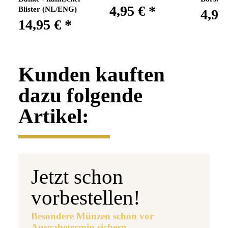
4,95 €
*
Blister (NL/ENG)
4,95
14,95 €
*
Kunden kauften
dazu folgende
Artikel:
Jetzt schon
vorbestellen!
Besondere Münzen schon vor
Ausgabetermin sichern.