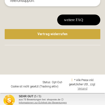
Telefonsupport
weitere FAQ
Vertrag widerrufen
* Alle Preise inkl.
Google Analytics deaktivieren
Status: Opt-Out-
gesetzlicher USt., zzgl.
Cookie ist nicht gesetzt (Tracking aktiv)
Versand
Design & Umsetzung
SEHR GUT
(5 / 5)
aus
73
Bewertungen bei: shopvote.de ⓘ
Powered by
JTL-Shop
Informationen zur Echtheit der Bewertungen