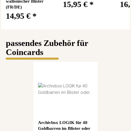
wallonischer Blister
15,95 €
*
16
(FR/DE)
14,95 €
*
passendes Zubehör für
Coincards
Archivbox LOGIK für 40
Goldbarren im Blister oder