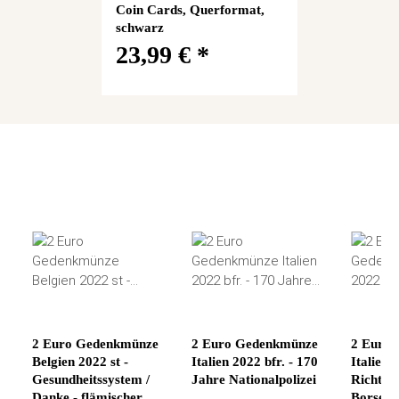
Coin Cards, Querformat,
schwarz
23,99 €
*
2 Euro Gedenkmünze
2 Euro Gedenkmünze
2 Euro
Belgien 2022 st -
Italien 2022 bfr. - 170
Italien 2
Gesundheitssystem /
Jahre Nationalpolizei
Richter
Danke - flämischer
Borselli