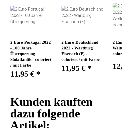
2 Euro Portugal 2022
2 Euro Deutschland
2 Euro 
- 100 Jahre
2022 - Wartburg
Weltums
Überquerung
Eisenach (F) -
colorier
Südatlantik - coloriert
coloriert / mit Farbe
12,9
/ mit Farbe
11,95 €
*
11,95 €
*
Kunden kauften
dazu folgende
Artikel: