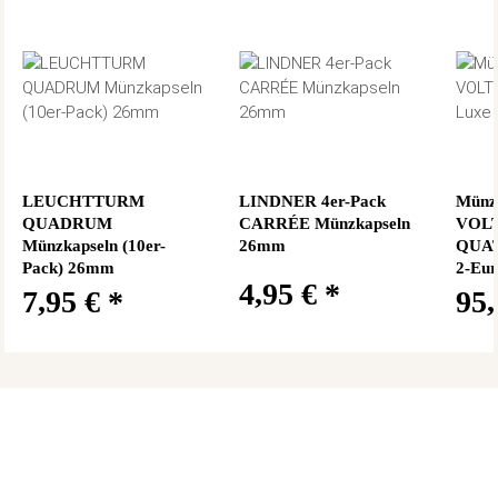
LEUCHTTURM
LINDNER 4er-Pack
Münzk
QUADRUM
CARRÉE Münzkapseln
VOL
Münzkapseln (10er-
26mm
QUAT
Pack) 26mm
2-Eu
4,95 €
*
7,95 €
*
95