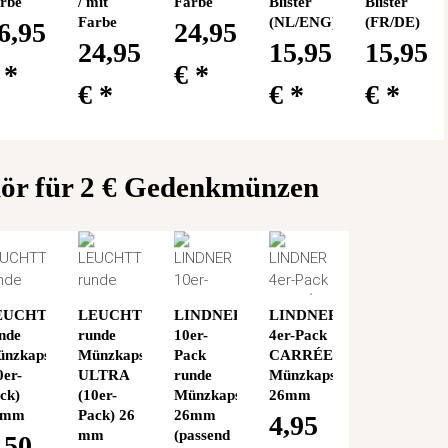
rbe
/ mit
Farbe
Blister
Blister
Farbe
(NL/ENG)
(FR/DE)
6,95
24,95
24,95
15,95
15,95
€
*
€
*
€
*
€
*
€
*
hör für 2 € Gedenkmünzen
EUCHTTURM
LEUCHTTURM
LINDNER
LINDNER
nde
runde
10er-
4er-Pack
nzkapseln
Münzkapseln
Pack
CARRÉE
0er-
ULTRA
runde
Münzkapseln
ck)
(10er-
Münzkapseln
26mm
6mm
Pack) 26
26mm
4,95
mm
(passend
,50