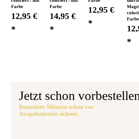
coloriert / mit
coloriert / mit
Farbe
durch
Farbe
Farbe
Magel
12,95 €
colori
12,95 €
14,95 €
Farbe
*
12,
*
*
*
Jetzt schon vorbestelle
Besondere Münzen schon vor
Ausgabetermin sichern.
Aus
5 