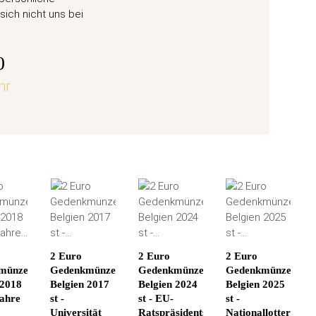
Weihn
sich nicht uns bei
57,
0
hr
jetz
2 Euro
2 Euro
2 Euro
münze
Gedenkmünze
Gedenkmünze
Gedenkmünze
 2018
Belgien 2017
Belgien 2024
Belgien 2025
Jahre
st -
st - EU-
st -
Universität
Ratspräsidentschaft
Nationallotterie