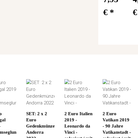
€
*
o
SET: 2 x 2
2 Euro Italien
2 Euro
gal
Euro
2019 -
Vatikan 2019
-
Gedenkmünze
Leonardo da
- 90 Jahre
mseglung
Andorra
Vinci -
Vatikanstadt -