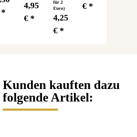
für 2
4,95
€
*
Euro)
€
*
4,25
€
*
€
*
Kunden kauften dazu
folgende Artikel:
2 Euro San
2 Euro Irland
2 Euro
2 Euro
Marino 2019
2019 - Dail
Portugal
Portugal
- Leonardo
Eireann -
2019 -
2019 -
da Vinci -
coloriert / mit
Madeira -
Madeira -