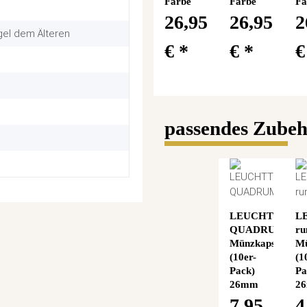
Farbe
Farbe
Fa
26,95
26,95
2
gel dem Älteren
€
*
€
*
passendes Zube
LEUCHTTURM
L
QUADRUM
ru
Münzkapseln
Mü
(10er-
(1
Pack)
Pa
26mm
2
7,95
4