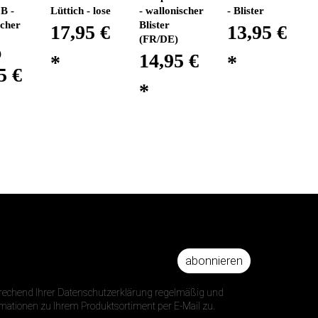
B -
Lüttich - lose
- wallonischer
- Blister
scher
Blister
17,95 €
13,95 €
(FR/DE)
)
14,95 €
*
*
5 €
*
abonnieren
DRESSE
prechend Ihrer Datenschutzerklärung regelmäßig und
ormationen zu Ihrem Produktsortiment per E-Mail zu.