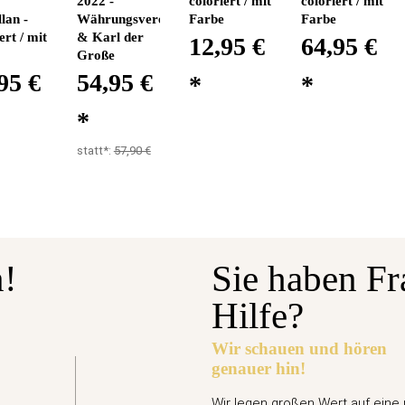
2022 -
coloriert / mit
coloriert / mit
lan -
Währungsvereinbarung
Farbe
Farbe
ert / mit
& Karl der
12,95 €
64,95 €
Große
95 €
54,95 €
*
*
*
statt*:
57,90 €
n!
Sie haben Fr
Hilfe?
Wir schauen und hören
genauer hin!
gabetermin: 10.09.2026
Euro Gedenkmünze Deutschland 2026 bfr. - Ari
Wir legen großen Wert auf eine