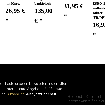
- in Karte
bankfrisch
ESRO-2
31,95 €
walloni
26,95 €
135,00
Blister
*
(FR/DE
*
€
*
16,9
*
ch heute unseren Newsletter und erhalten
IHRE E-MAIL A
 und interessante Angebote. Auf Sie warten
und
Gutscheine.
Also jetzt schnell
Bitte senden Sie mir ents
jederzeit widerruflich Inf