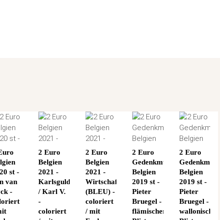
Euro
2 Euro
2 Euro
2 Euro
2 Euro
lgien
Belgien
Belgien
Gedenkmünze
Gedenkmün
20 st -
2021 -
2021 -
Belgien
Belgien
it
n van
Karlsgulden
Wirtschaftsunion
2019 st -
2019 st -
ck -
/ Karl V.
(BLEU) -
Pieter
Pieter
loriert
-
coloriert
Bruegel -
Bruegel -
mit
coloriert
/ mit
flämischer
wallonischer