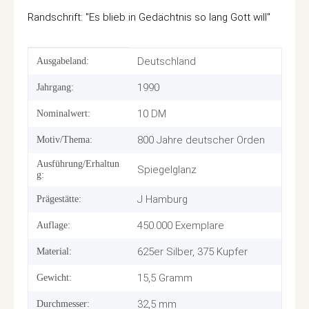
Randschrift: "Es blieb in Gedächtnis so lang Gott will"
Produkteigenschaft
Wert
Deutschland
Ausgabeland:
1990
Jahrgang:
10 DM
Nominalwert:
800 Jahre deutscher Orden
Motiv/Thema:
Ausführung/Erhaltun
Spiegelglanz
g:
J Hamburg
Prägestätte:
450.000 Exemplare
Auflage:
625er Silber, 375 Kupfer
Material:
15,5 Gramm
Gewicht:
32,5 mm
Durchmesser: